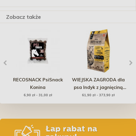
Zobacz także
RECOSNACK PsiSnack
WIEJSKA ZAGRODA dla
PO
cym
Konina
psa Indyk z jagnięciną
rozmiar chrupek: M
ga
6,90 zł - 31,00 zł
61,90 zł - 373,90 zł
Łap rabat na