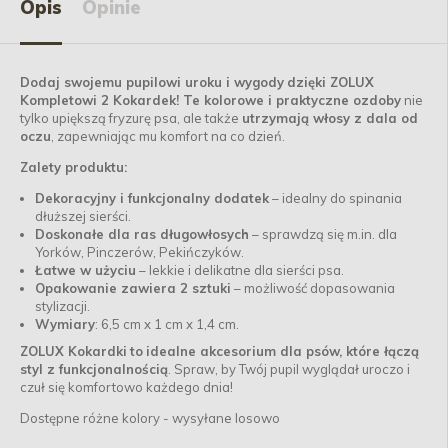
Opis
Opinie
Dodaj swojemu pupilowi uroku i wygody
dzięki ZOLUX
Kompletowi 2 Kokardek! Te kolorowe i praktyczne ozdoby
nie
tylko upiększą fryzurę psa, ale także
utrzymają włosy z dala od
oczu
, zapewniając mu komfort na co dzień.
Zalety produktu:
Dekoracyjny i funkcjonalny dodatek
– idealny do spinania
dłuższej sierści.
Doskonałe dla ras długowłosych
– sprawdzą się m.in. dla
Yorków, Pinczerów, Pekińczyków.
Łatwe w użyciu
– lekkie i delikatne dla sierści psa.
Opakowanie zawiera 2 sztuki
– możliwość dopasowania
stylizacji.
Wymiary
: 6,5 cm x 1 cm x 1,4 cm.
ZOLUX Kokardki
to
idealne akcesorium dla psów, które łączą
styl z funkcjonalnością
. Spraw, by Twój pupil wyglądał uroczo i
czuł się komfortowo każdego dnia!
Dostępne różne kolory - wysyłane losowo