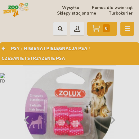
Wysyłka
Pomoc dla zwierząt
Sklepy stacjonarne
Turbokurier
0
/
/
PSY
HIGIENA I PIELĘGNACJA PSA
CZESANIE I STRZYŻENIE PSA