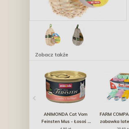
Zobacz także
ANIMONDA Cat Vom
FARM COMPAN
Feinsten Mus - Łosoś z
zabawka lat
drobiem 85g
sztuk
4,90 zł
20,60 z