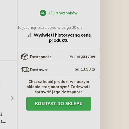
+
31
zoozonków
To jest najniższa cena w ciągu 30 dni
Wyświetl historyczną cenę
produktu
w magazynie
Dostępność
od 13,90 zł
Dostawa:
Chcesz kupić produkt w naszym
sklepie stacjonarnym? Zadzwoń i
sprawdź jego dostępność
KONTAKT DO SKLEPU
ż
RAW PALEO Pork and
TIVO Pięciornik gęsi 100g
 10
Lamb Adult Can mokra
karma dla psów
9,60 zł - 15,30 zł
11,00 zł