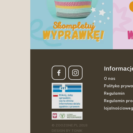
Informacj
O nas
Polityka prywa
Regulamin
Regulamin pr
lojalnościowe
© ZOOZONE.PL 2018
DESIGN BY TONIK