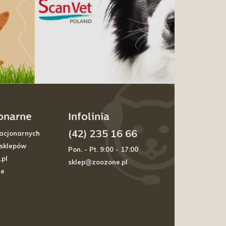
jonarne
Infolinia
(42) 235 16 66
acjonarnych
 sklepów
Pon. - Pt. 9:00 - 17:00
.pl
sklep@zoozone.pl
je