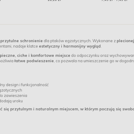
 przytulne schronienie
dla ptaków egzotycznych. Wykonane z
plecione
entami, nadaje klatce
estetyczny i harmonijny wygląd
.
pieczne, ciche i komfortowe miejsce
do odpoczynku oraz wychowywa
możliwia
łatwe podwieszenie
, co pozwala na umieszczenie go w dogod
lny design i funkcjonalność
egzotycznych
do zawieszenia
dodają uroku
 się przytulnym i naturalnym miejscem, w którym poczują się swobo