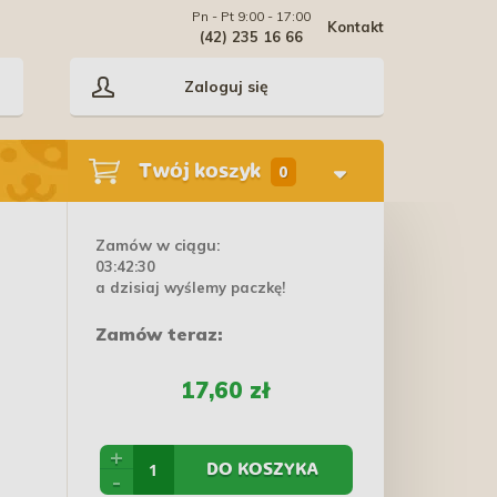
Pn - Pt 9:00 - 17:00
Kontakt
(42) 235 16 66
Zaloguj się
Twój koszyk
0
Zamów w ciągu:
03:42:30
a dzisiaj wyślemy paczkę!
Zamów teraz:
17,60 zł
+
DO KOSZYKA
-