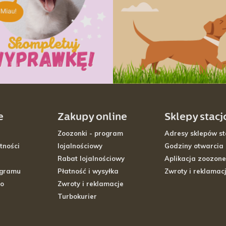
e
Zakupy online
Sklepy stac
Zoozonki - program
Adresy sklepów st
tności
lojalnościowy
Godziny otwarcia
Rabat lojalnościowy
Aplikacja zoozone
ogramu
Płatność i wysyłka
Zwroty i reklamac
go
Zwroty i reklamacje
Turbokurier