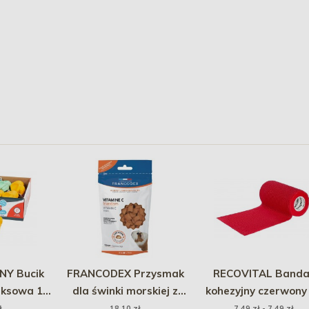
Y Bucik
FRANCODEX Przysmak
RECOVITAL Banda
eksowa 1
dla świnki morskiej z
kohezyjny czerwony
a
witaminą C 50g
cm x 4,5 m
ł
18,10 zł
7,49 zł - 7,49 zł