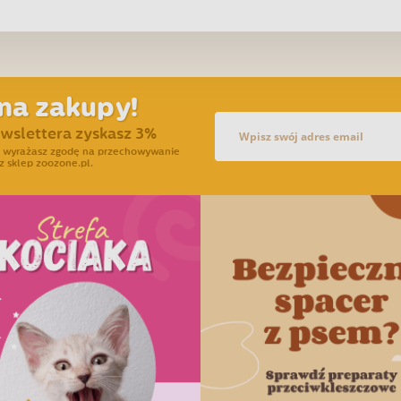
na zakupy!
ewslettera zyskasz 3%
ra wyrażasz zgodę na przechowywanie
z sklep zoozone.pl.