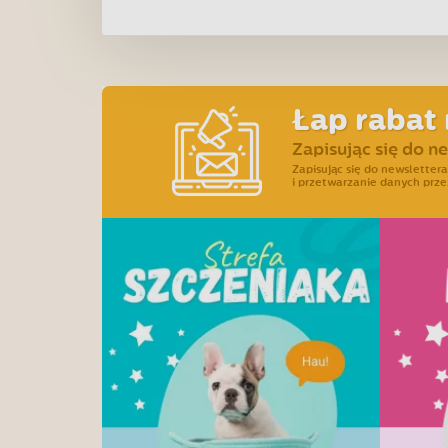
Łap rabat 
Zapisując się do n
Zapisując się do newslette
i przetwarzanie danych prze