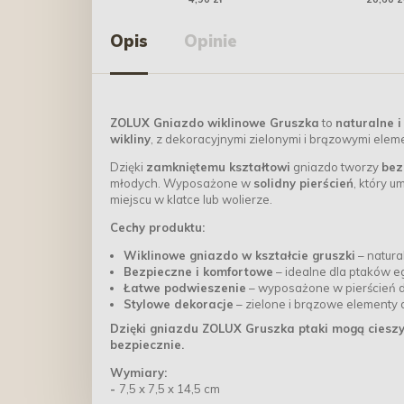
Opis
Opinie
ZOLUX Gniazdo wiklinowe Gruszka
to
naturalne i
wikliny
, z dekoracyjnymi zielonymi i brązowymi elem
Dzięki
zamkniętemu kształtowi
gniazdo tworzy
bez
młodych. Wyposażone w
solidny pierścień
, który u
miejscu w klatce lub wolierze.
Cechy produktu:
Wiklinowe gniazdo w kształcie gruszki
– natura
Bezpieczne i komfortowe
– idealne dla ptaków 
Łatwe podwieszenie
– wyposażone w pierścień 
Stylowe dekoracje
– zielone i brązowe elementy 
Dzięki gniazdu ZOLUX Gruszka ptaki mogą cieszyć
bezpiecznie.
Wymiary:
-
7,5 x 7,5 x 14,5 cm