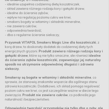
- idealnie uzupełnia codzienną dietę koszatniczek,
- skład zawiera różnego rodzaju kory i gałązki drzew,
- idealne do ścierania zębów,
- wpływ na regulację poziomu cukru we krwi,
- smakers bogaty w witaminy i składniki mineralne,
- nie zawiera cukrów,
- odpowiednia twardość,
- dba o regularne ścieranie siekaczy,
Przysmak VITAPOL Smakers Magic Line dla koszatniczki
, z
korą drzew, to doskonały dodatek do codziennej diety tych
energicznych gryzoni.
Produkt zawiera różnego rodzaju kory i
gałązki drzew
, które są nie tylko smaczne, ale również
idealne
do ścierania zębów koszatniczki, zapewniając jej naturalny
sposób na utrzymanie odpowiedniej długości i zdrowia
siekaczy.
Smakersy są bogate w witaminy i składniki mineralne
, co
sprawia, że stanowią znakomite wsparcie dla ogólnego stanu
zdrowia koszatniczki. Dodatkowo, ich skład pomaga regulować
poziom cukru we krwi, co jest szczególnie ważne w diecie tego
zwierzęcia.
Produkt nie zawiera cukrów
, co podkreśla jego
naturalność i bezpieczeństwo.
Odpowiednia twardość przysmaków nie tylko dba o zęby, ale