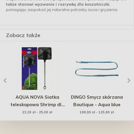
także stanowi wyzwanie i rozrywkę dla koszatniczki
,
pomagając zaspokoić jej naturalne potrzeby żucia i gryzienia.
Zobacz także
e
AQUA NOVA Siatka
DINGO Smycz skórzana
teleskopowa Shrimp dla
Boutique - Aqua blue
krewetek
23,20 zł - 25,00 zł
108,00 zł - 125,80 zł