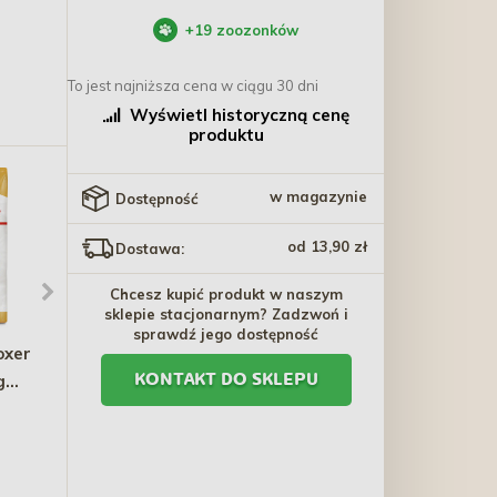
+
19
zoozonków
To jest najniższa cena w ciągu 30 dni
Wyświetl historyczną cenę
produktu
w magazynie
Dostępność
od 13,90 zł
Dostawa:
Chcesz kupić produkt w naszym
sklepie stacjonarnym? Zadzwoń i
sprawdź jego dostępność
oxer
TRIXIE Szczotka
ANIMONDA Carny
g
plastikowa dwustronna
Country Adult Wołowina
KONTAKT DO SKLEPU
ie
10 x 17 cm
Jagnięcina i Bażant 100g
17,80 zł
6,80 zł