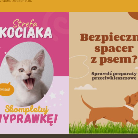
z sklep zoozone.pl.