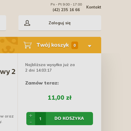
Pn - Pt 9:00 - 17:00
Kontakt
(42) 235 16 66
Zaloguj się
Twój koszyk
0
Najbliższa wysyłka już za
2 dni 14:03:16
owy 2
Zamów teraz:
11,00 zł
+
ów oraz
DO KOSZYKA
-
y.