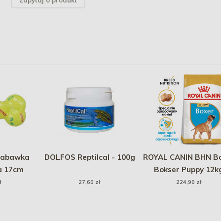
Zapytaj o produkt
 zabawka
DOLFOS Reptilcal - 100g
ROYAL CANIN BHN B
a 17cm
Bokser Puppy 12k
PROMO Uszkodzen
ł
27,60 zł
224,90 zł