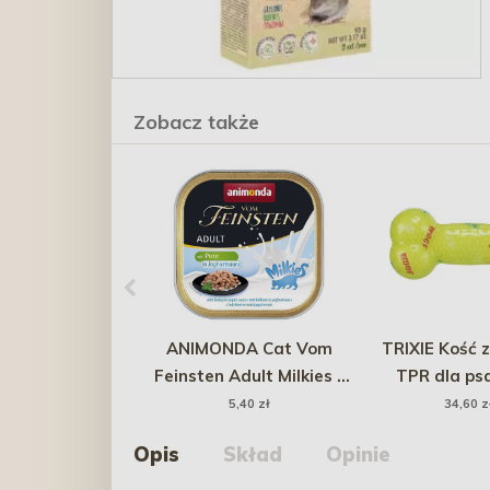
Zobacz także
ANIMONDA Cat Vom
TRIXIE Kość
Feinsten Adult Milkies -
TPR dla ps
Indyk w sosie
5,40 zł
34,60 z
jogurtowym 100g
Opis
Skład
Opinie