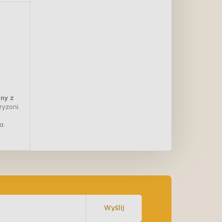
ny z
ryzoni.
a.
Wyślij