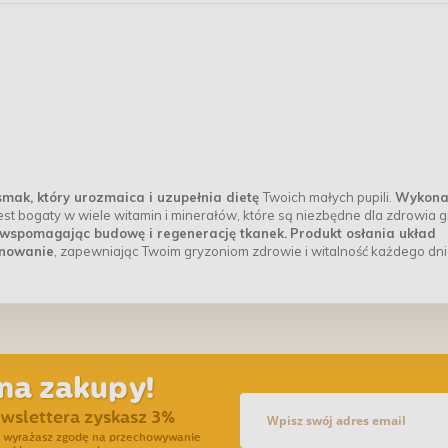
mak, który urozmaica i uzupełnia dietę
Twoich małych pupili.
Wykona
est bogaty w wiele witamin i minerałów, które są niezbędne dla zdrowia g
 wspomagając budowę i regenerację tkanek.
Produkt osłania układ
onowanie
, zapewniając Twoim gryzoniom zdrowie i witalność każdego dni
na zakupy!
ewslettera zyskasz 3%
ra wyrażasz zgodę na przechowywanie