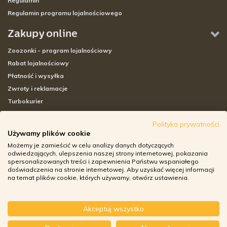
Regulamin
Regulamin programu lojalnościowego
Zakupy online
Zoozonki - program lojalnościowy
Rabat lojalnościowy
Płatność i wysyłka
Zwroty i reklamacje
Turbokurier
Sklepy stacjonarne
Polityka prywatności
Używamy plików cookie
Adresy sklepów stacjonarnych
Możemy je zamieścić w celu analizy danych dotyczących
Godziny otwarcia sklepów
odwiedzających, ulepszenia naszej strony internetowej, pokazania
spersonalizowanych treści i zapewnienia Państwu wspaniałego
Aplikacja zoozone.pl
doświadczenia na stronie internetowej. Aby uzyskać więcej informacji
Zwroty i reklamacje
na temat plików cookie, których używamy, otwórz ustawienia.
Akceptuj wszystko
© ZOOZONE.PL 2018