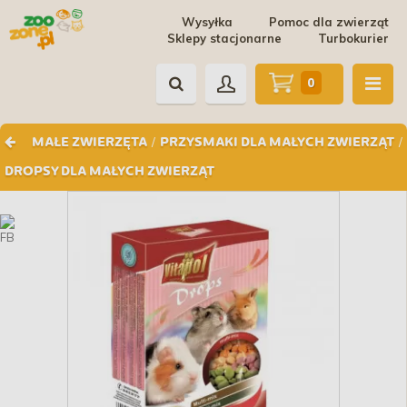
Wysyłka
Pomoc dla zwierząt
Sklepy stacjonarne
Turbokurier
0
/
/
MAŁE ZWIERZĘTA
PRZYSMAKI DLA MAŁYCH ZWIERZĄT
DROPSY DLA MAŁYCH ZWIERZĄT