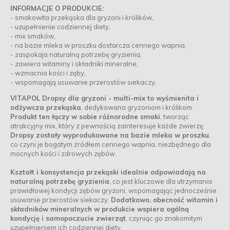
INFORMACJE O PRODUKCIE:
- smakowita przekąska dla gryzoni i królików,
- uzupełnienie codziennej diety,
- mix smaków,
- na bazie mleka w proszku dostarcza cennego wapnia,
- zaspokaja naturalną potrzebę gryzienia,
- zawiera witaminy i składniki mineralne,
- wzmacnia kości i zęby,
- wspomagają usuwanie przerostów siekaczy,
VITAPOL Dropsy dla gryzoni - multi-mix to wyśmienita i
odżywcza przekąska
, dedykowana gryzoniom i królikom.
Produkt ten łączy w sobie różnorodne smaki
, tworząc
atrakcyjny mix, który z pewnością zainteresuje każde zwierzę.
Dropsy zostały wyprodukowane na bazie mleka w proszku
,
co czyni je bogatym źródłem cennego wapnia, niezbędnego dla
mocnych kości i zdrowych zębów.
Kształt i konsystencja przekąski idealnie odpowiadają na
naturalną potrzebę gryzienia
, co jest kluczowe dla utrzymania
prawidłowej kondycji zębów gryzoni, wspomagając jednocześnie
usuwanie przerostów siekaczy.
Dodatkowo, obecność witamin i
składników mineralnych w produkcie wspiera ogólną
kondycję i samopoczucie zwierząt
, czyniąc go znakomitym
uzupełnieniem ich codziennej diety.