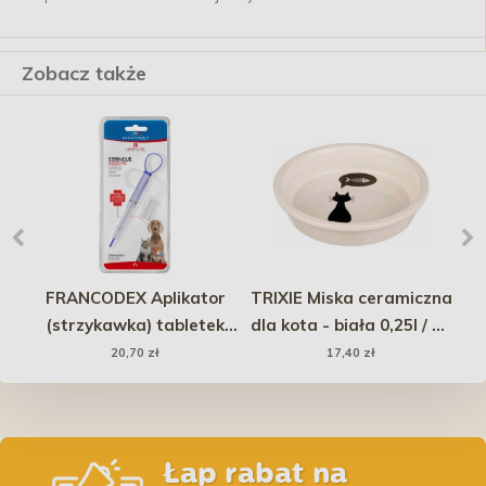
Zobacz także
FRANCODEX Aplikator
TRIXIE Miska ceramiczna
P
(strzykawka) tabletek
dla kota - biała 0,25l / 13
i
dla psów i kotów
cm
20,70 zł
17,40 zł
Łap rabat na