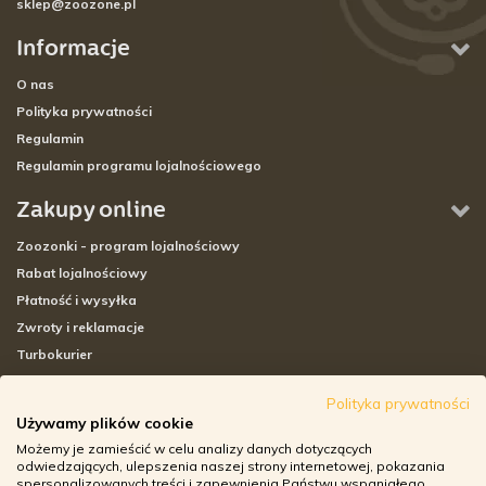
sklep@zoozone.pl
Informacje
O nas
Polityka prywatności
Regulamin
Regulamin programu lojalnościowego
Zakupy online
Zoozonki - program lojalnościowy
Rabat lojalnościowy
Płatność i wysyłka
Zwroty i reklamacje
Turbokurier
Sklepy stacjonarne
Polityka prywatności
Używamy plików cookie
Adresy sklepów stacjonarnych
Możemy je zamieścić w celu analizy danych dotyczących
Godziny otwarcia sklepów
odwiedzających, ulepszenia naszej strony internetowej, pokazania
spersonalizowanych treści i zapewnienia Państwu wspaniałego