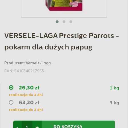
VERSELE-LAGA Prestige Parrots -
pokarm dla dużych papug
Producent:
Versele-Laga
EAN:
5410340217955
1 kg
26,30 zł
realizacja do 3 dni
3 kg
63,20 zł
realizacja do 3 dni
-
+
DO KOSZYKA