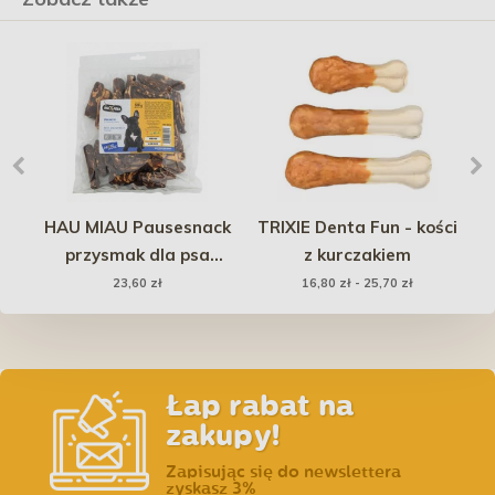
ny
HAU MIAU Pausesnack
TRIXIE Denta Fun - kości
l
przysmak dla psa
z kurczakiem
paluszki z wołowiną i
23,60 zł
16,80 zł - 25,70 zł
serem 500g
Łap rabat na
zakupy!
Zapisując się do newslettera
zyskasz 3%