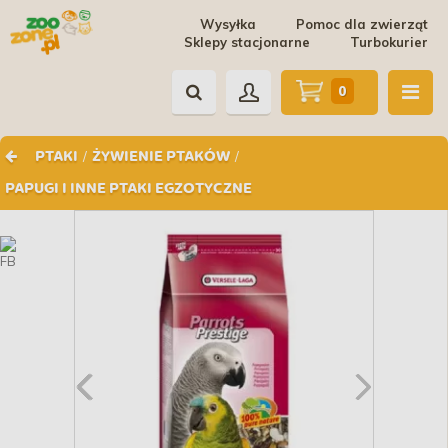
Wysyłka
Pomoc dla zwierząt
Sklepy stacjonarne
Turbokurier
0
/
/
PTAKI
ŻYWIENIE PTAKÓW
PAPUGI I INNE PTAKI EGZOTYCZNE