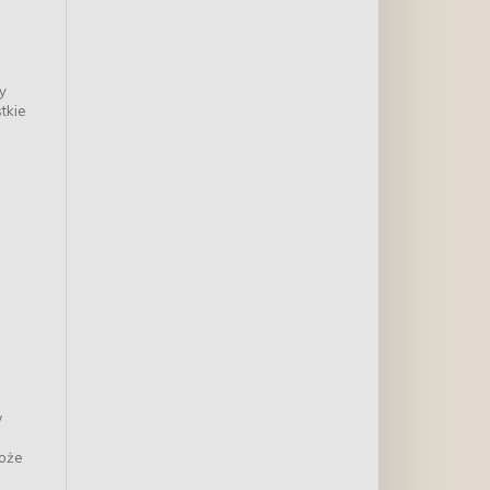
y
tkie
w
może