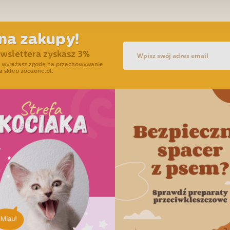
na zakupy!
ewslettera zyskasz 3%
ra wyrażasz zgodę na przechowywanie
z sklep zoozone.pl.