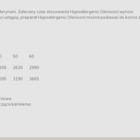
eterynarii. Zalecany czas stosowania Hypoallergenic (Venison) wynosi
ci ustąpią, preparat Hypoalergenic (Venison) można podawać do końca ż
0
50
60
205
2625
2990
695
3190
3665
niowa.
cząca karmienia.