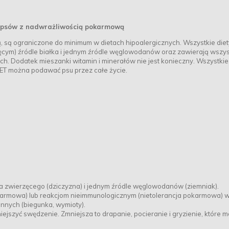
a psów z nadwrażliwością pokarmową
, są ograniczone do minimum w dietach hipoalergicznych. Wszystkie diet
ęcym) źródle białka i jednym źródle węglowodanów oraz zawierają wszys
h. Dodatek mieszanki witamin i minerałów nie jest konieczny. Wszystkie
VET można podawać psu przez całe życie.
ka zwierzęcego (dziczyzna) i jednym źródle węglowodanów (ziemniak).
karmowa) lub reakcjom nieimmunologicznym (nietolerancja pokarmowa) 
ennych (biegunka, wymioty).
ejszyć swędzenie. Zmniejsza to drapanie, pocieranie i gryzienie, które 