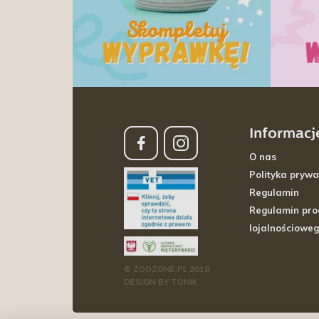
Informacj
O nas
Polityka prywa
Regulamin
Regulamin pr
lojalnościowe
© ZOOZONE.PL 2018
DESIGN BY TONIK