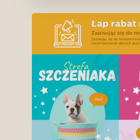
Łap rabat 
Zapisując się do n
Zapisując się do newslette
i przetwarzanie danych prze