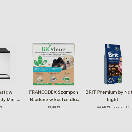
estaw
FRANCODEX Szampon
BRIT Premium by Na
dy Mini 30
Biodene w kostce dla
Light
ny
psów i szczeniąt 100ml /
zł
39,80 zł
44,60 zł - 272,20 zł
1 szt.