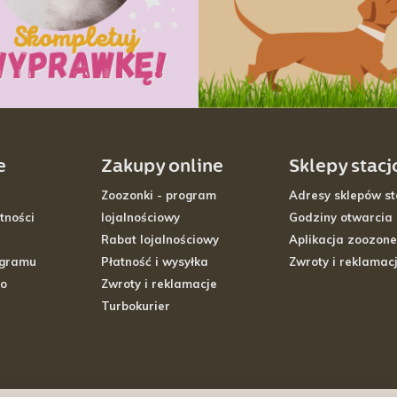
e
Zakupy online
Sklepy stac
Zoozonki - program
Adresy sklepów st
tności
lojalnościowy
Godziny otwarcia
Rabat lojalnościowy
Aplikacja zoozone
ogramu
Płatność i wysyłka
Zwroty i reklamac
go
Zwroty i reklamacje
Turbokurier