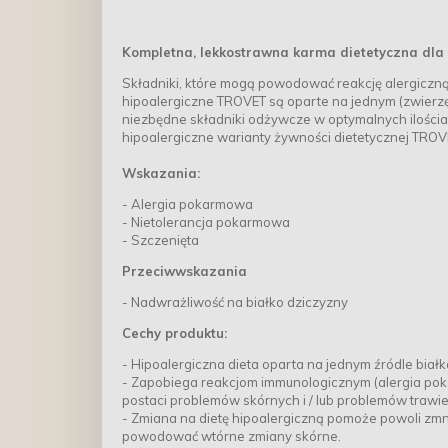
Kompletna, lekkostrawna karma dietetyczna dl
Składniki, które mogą powodować reakcję alergiczną
hipoalergiczne TROVET są oparte na jednym (zwierz
niezbędne składniki odżywcze w optymalnych ilościac
hipoalergiczne warianty żywności dietetycznej TRO
Wskazania:
- Alergia pokarmowa
- Nietolerancja pokarmowa
- Szczenięta
Przeciwwskazania
- Nadwrażliwość na białko dziczyzny
Cechy produktu:
- Hipoalergiczna dieta oparta na jednym źródle biał
- Zapobiega reakcjom immunologicznym (alergia po
postaci problemów skórnych i / lub problemów trawi
- Zmiana na dietę hipoalergiczną pomoże powoli zmni
powodować wtórne zmiany skórne.