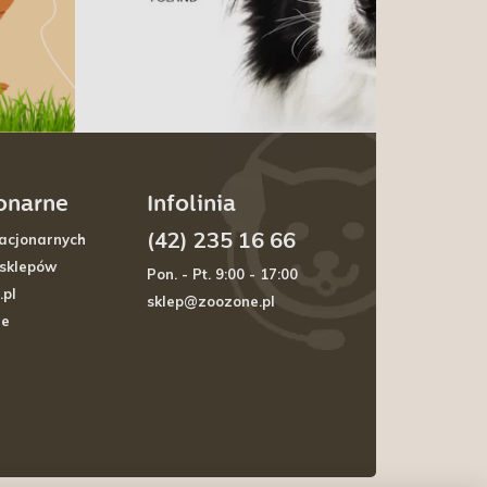
jonarne
Infolinia
(42) 235 16 66
acjonarnych
 sklepów
Pon. - Pt. 9:00 - 17:00
.pl
sklep@zoozone.pl
je