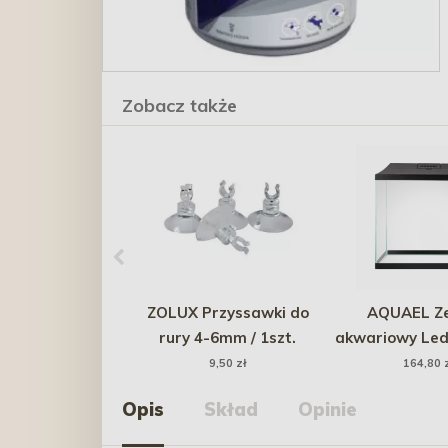
Zobacz także
ZOLUX Przyssawki do
AQUAEL Z
rury 4-6mm / 1szt.
akwariowy Led
- czar
9,50 zł
164,80 
Opis
Skład
Opinie