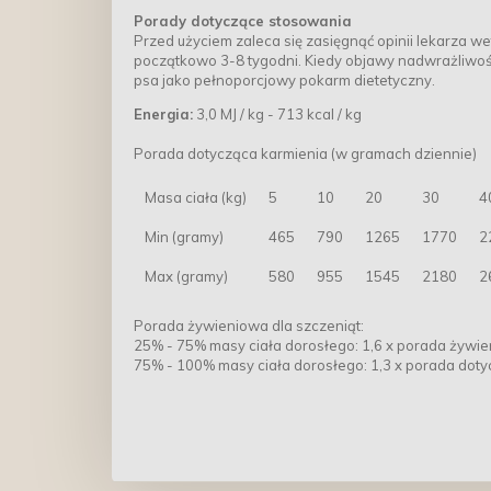
Porady dotyczące stosowania
Przed użyciem zaleca się zasięgnąć opinii lekarza w
początkowo 3-8 tygodni. Kiedy objawy nadwrażliwoś
psa jako pełnoporcjowy pokarm dietetyczny.
Energia:
3,0 MJ / kg - 713 kcal / kg
Porada dotycząca karmienia (w gramach dziennie)
Masa ciała (kg)
5
10
20
30
4
Min (gramy)
465
790
1265
1770
2
Max (gramy)
580
955
1545
2180
2
Porada żywieniowa dla szczeniąt:
25% - 75% masy ciała dorosłego: 1,6 x porada żywie
75% - 100% masy ciała dorosłego: 1,3 x porada doty