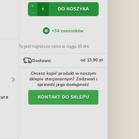
+
DO KOSZYKA
-
+
34
zoozonków
To jest najniższa cena w ciągu 30 dni
od 13,90 zł
Dostawa:
Chcesz kupić produkt w naszym
sklepie stacjonarnym? Zadzwoń i
sprawdź jego dostępność
ture
ALPHA SPIRIT
ZOLUX Przysmak
KONTAKT DO SKLEPU
Hypoallergenic Free
naturalny dla psa Gryzak
Range Duck
z drzewa oliwnego S
120,50 zł - 255,60 zł
25,90 zł