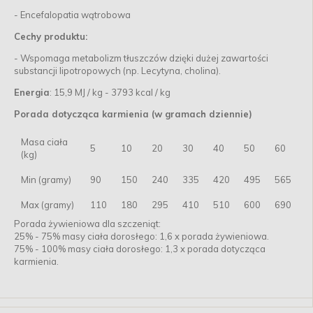
- Encefalopatia wątrobowa
Cechy produktu:
- Wspomaga metabolizm tłuszczów dzięki dużej zawartości
substancji lipotropowych (np. Lecytyna, cholina).
Energia
: 15,9 MJ / kg - 3793 kcal / kg
Porada dotycząca karmienia (w gramach dziennie)
Masa ciała
5
10
20
30
40
50
60
(kg)
Min (gramy)
90
150
240
335
420
495
565
Max (gramy)
110
180
295
410
510
600
690
Porada żywieniowa dla szczeniąt:
25% - 75% masy ciała dorosłego: 1,6 x porada żywieniowa.
75% - 100% masy ciała dorosłego: 1,3 x porada dotycząca
karmienia.