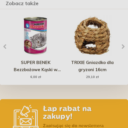
Zobacz także
ZN
SUPER BENEK
TRIXIE Gniazdko dla
E
ad
Bezzbożowe Kąski w
gryzoni 16cm
Sosie z Królikiem 415g
6,00 zł
29,10 zł
Łap rabat na
zakupy!
Zapisując się do newslettera