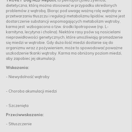
TROVET Dog HLD Hepatic
to pełnoporcjowa żywność
dietetyczna, którą można stosować w przypadku określonych
problemów z wątrobą. Biorąc pod uwagę ważną rolę wątroby w
przetwarzaniu tłuszczu i regulacji metabolizmu lipidów, ważne jest
dostarczenie substancji wspomagających metabolizm wątroby,
karma jest wzbogacona o tzw. środki lipotropowe (np. L-
karnityna, lecytyna i cholina). Niektóre rasy psów są nosicielami
nieprawidłowości genetycznych, które umożliwiają gromadzenie
się miedzi w wątrobie. Gdy duża ilość miedzi dostanie się do
organizmu wraz z pożywieniem, może to spowodować poważne
uszkodzenie tkanki wątroby. Karma ma obniżony poziom miedzi,
aby zapobiec jej akumulacji.
Wskazania:
- Niewydolność wątroby
- Choroba akumulacji miedzi
- Szczenięta
Przeciwwskazania:
- Stłuszczenie