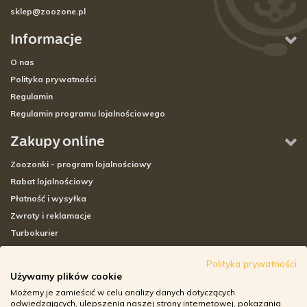
sklep@zoozone.pl
Informacje
O nas
Polityka prywatności
Regulamin
Regulamin programu lojalnościowego
Zakupy online
Zoozonki - program lojalnościowy
Rabat lojalnościowy
Płatność i wysyłka
Zwroty i reklamacje
Turbokurier
Sklepy stacjonarne
Polityka prywatności
Używamy plików cookie
Adresy sklepów stacjonarnych
Możemy je zamieścić w celu analizy danych dotyczących
Godziny otwarcia sklepów
odwiedzających, ulepszenia naszej strony internetowej, pokazania