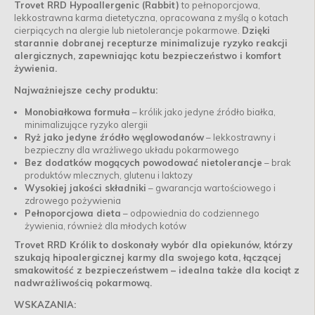
Trovet RRD Hypoallergenic (Rabbit)
to pełnoporcjowa,
lekkostrawna karma dietetyczna, opracowana z myślą o kotach
cierpiących na alergie lub nietolerancje pokarmowe.
Dzięki
starannie dobranej recepturze minimalizuje ryzyko reakcji
alergicznych, zapewniając kotu bezpieczeństwo i komfort
żywienia.
Najważniejsze cechy produktu:
Monobiałkowa formuła
– królik jako jedyne źródło białka,
minimalizujące ryzyko alergii
Ryż jako jedyne źródło węglowodanów
– lekkostrawny i
bezpieczny dla wrażliwego układu pokarmowego
Bez dodatków mogących powodować nietolerancje
– brak
produktów mlecznych, glutenu i laktozy
Wysokiej jakości składniki
– gwarancja wartościowego i
zdrowego pożywienia
Pełnoporcjowa dieta
– odpowiednia do codziennego
żywienia, również dla młodych kotów
Trovet RRD Królik to doskonały wybór dla opiekunów, którzy
szukają hipoalergicznej karmy dla swojego kota, łączącej
smakowitość z bezpieczeństwem – idealna także dla kociąt z
nadwrażliwością pokarmową.
WSKAZANIA: