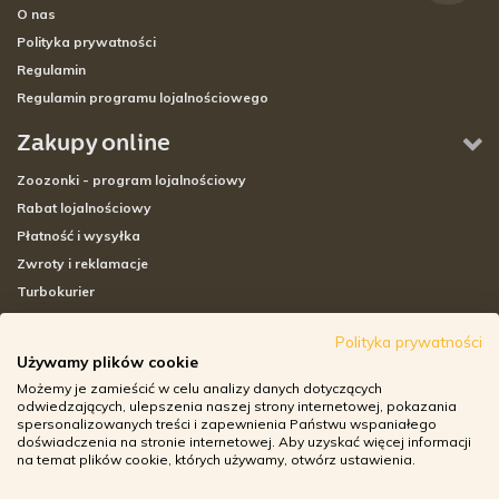
O nas
Polityka prywatności
Regulamin
Regulamin programu lojalnościowego
Zakupy online
Zoozonki - program lojalnościowy
Rabat lojalnościowy
Płatność i wysyłka
Zwroty i reklamacje
Turbokurier
Sklepy stacjonarne
Polityka prywatności
Używamy plików cookie
Adresy sklepów stacjonarnych
Możemy je zamieścić w celu analizy danych dotyczących
Godziny otwarcia sklepów
odwiedzających, ulepszenia naszej strony internetowej, pokazania
spersonalizowanych treści i zapewnienia Państwu wspaniałego
Aplikacja zoozone.pl
doświadczenia na stronie internetowej. Aby uzyskać więcej informacji
Zwroty i reklamacje
na temat plików cookie, których używamy, otwórz ustawienia.