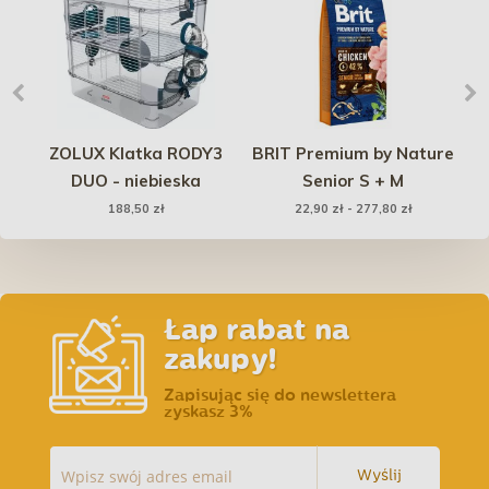
ZOLUX Klatka RODY3
BRIT Premium by Nature
P
lex
DUO - niebieska
Senior S + M
wa
188,50 zł
22,90 zł - 277,80 zł
Łap rabat na
zakupy!
Zapisując się do newslettera
zyskasz 3%
Wyślij