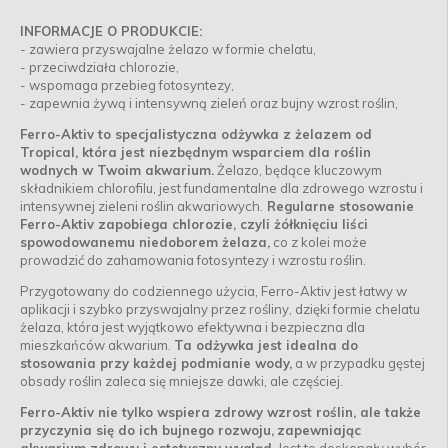
INFORMACJE O PRODUKCIE:
- zawiera przyswajalne żelazo w formie chelatu,
- przeciwdziała chlorozie,
- wspomaga przebieg fotosyntezy,
- zapewnia żywą i intensywną zieleń oraz bujny wzrost roślin,
Ferro-Aktiv to specjalistyczna odżywka z żelazem od
Tropical, która jest niezbędnym wsparciem dla roślin
wodnych w Twoim akwarium.
Żelazo, będące kluczowym
składnikiem chlorofilu, jest fundamentalne dla zdrowego wzrostu i
intensywnej zieleni roślin akwariowych.
Regularne stosowanie
Ferro-Aktiv zapobiega chlorozie, czyli żółknięciu liści
spowodowanemu niedoborem żelaza,
co z kolei może
prowadzić do zahamowania fotosyntezy i wzrostu roślin.
Przygotowany do codziennego użycia, Ferro-Aktiv jest łatwy w
aplikacji i szybko przyswajalny przez rośliny, dzięki formie chelatu
żelaza, która jest wyjątkowo efektywna i bezpieczna dla
mieszkańców akwarium.
Ta odżywka jest idealna do
stosowania przy każdej podmianie wody,
a w przypadku gęstej
obsady roślin zaleca się mniejsze dawki, ale częściej.
Ferro-Aktiv nie tylko wspiera zdrowy wzrost roślin, ale także
przyczynia się do ich bujnego rozwoju,
zapewniając