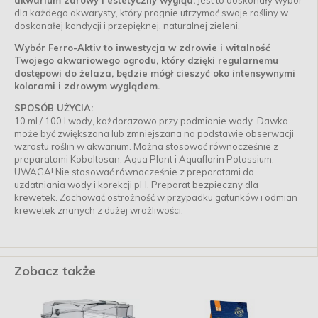
akwarium zdrowy i estetyczny wygląd.
Jest to doskonały wybór
dla każdego akwarysty, który pragnie utrzymać swoje rośliny w
doskonałej kondycji i przepięknej, naturalnej zieleni.
Wybór Ferro-Aktiv to inwestycja w zdrowie i witalność
Twojego akwariowego ogrodu, który dzięki regularnemu
dostępowi do żelaza, będzie mógł cieszyć oko intensywnymi
kolorami i zdrowym wyglądem.
SPOSÓB UŻYCIA:
10 ml / 100 l wody, każdorazowo przy podmianie wody. Dawka
może być zwiększana lub zmniejszana na podstawie obserwacji
wzrostu roślin w akwarium. Można stosować równocześnie z
preparatami Kobaltosan, Aqua Plant i Aquaflorin Potassium.
UWAGA! Nie stosować równocześnie z preparatami do
uzdatniania wody i korekcji pH. Preparat bezpieczny dla
krewetek. Zachować ostrożność w przypadku gatunków i odmian
krewetek znanych z dużej wrażliwości.
Zobacz także