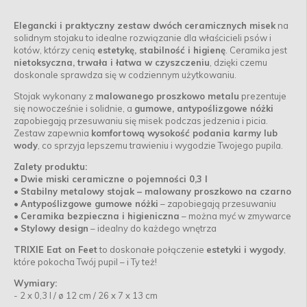
Elegancki i praktyczny zestaw dwóch
ceramicznych misek
na
solidnym stojaku to idealne rozwiązanie dla właścicieli psów i
kotów, którzy cenią
estetykę, stabilność i higienę
. Ceramika jest
nietoksyczna, trwała i łatwa w czyszczeniu
, dzięki czemu
doskonale sprawdza się w codziennym użytkowaniu.
Stojak wykonany z
malowanego proszkowo metalu
prezentuje
się nowocześnie i solidnie, a
gumowe, antypoślizgowe nóżki
zapobiegają przesuwaniu się misek podczas jedzenia i picia.
Zestaw zapewnia
komfortową wysokość podania karmy lub
wody
, co sprzyja lepszemu trawieniu i wygodzie Twojego pupila.
Zalety produktu:
•
Dwie miski ceramiczne o pojemności 0,3 l
•
Stabilny metalowy stojak – malowany proszkowo na czarno
•
Antypoślizgowe gumowe nóżki
– zapobiegają przesuwaniu
•
Ceramika bezpieczna i higieniczna
– można myć w zmywarce
•
Stylowy design
– idealny do każdego wnętrza
TRIXIE Eat on Feet
to doskonałe połączenie
estetyki i wygody
,
które pokocha Twój pupil – i Ty też!
Wymiary:
- 2 x 0,3 l / ø 12 cm / 26 x 7 x 13 cm