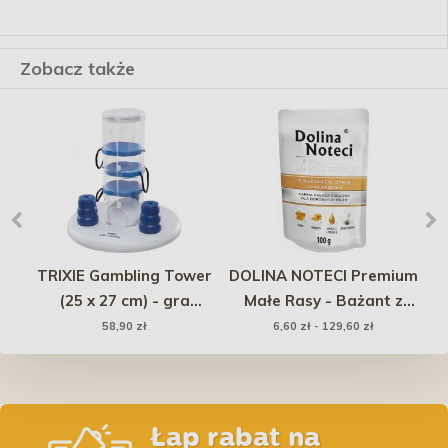
Zobacz także
iet
TRIXIE Gambling Tower
DOLINA NOTECI Premium
2kg
(25 x 27 cm) - gra
Małe Rasy - Bażant z
strategiczna dla psów
dynią i makaronem
58,90 zł
6,60 zł - 129,60 zł
Dog Activity
(saszetka)
Łap rabat na