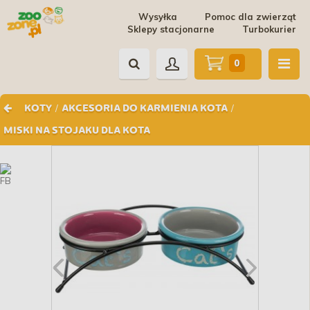
Wysyłka
Pomoc dla zwierząt
Sklepy stacjonarne
Turbokurier
0
/
/
KOTY
AKCESORIA DO KARMIENIA KOTA
MISKI NA STOJAKU DLA KOTA