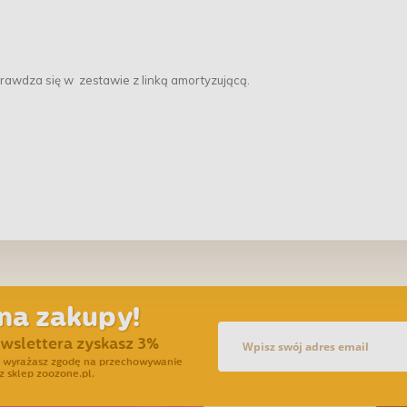
sprawdza się w zestawie z linką amortyzującą.
na zakupy!
ewslettera zyskasz 3%
ra wyrażasz zgodę na przechowywanie
z sklep zoozone.pl.