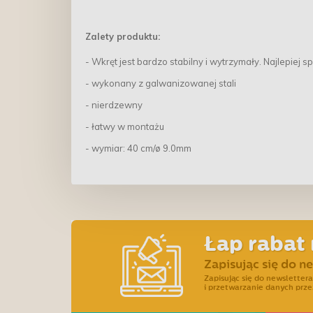
Zalety produktu:
- Wkręt jest bardzo stabilny i wytrzymały. Najlepiej 
- wykonany z galwanizowanej stali
- nierdzewny
- łatwy w montażu
- wymiar: 40 cm/ø 9.0mm
Łap rabat 
Zapisując się do n
Zapisując się do newslette
i przetwarzanie danych prze