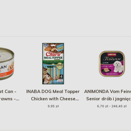
t Can -
INABA DOG Meal Topper
ANIMONDA Vom Fein
rawns -
Chicken with Cheese
Senior drób i jagnię
wtkami 75g
Recipe 4x 14g (56g)
9,95 zł
6,70 zł - 246,40 zł
a)