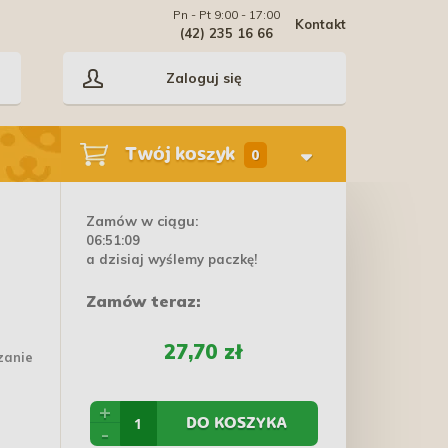
Pn - Pt 9:00 - 17:00
Kontakt
(42) 235 16 66
Zaloguj się
Twój koszyk
0
Zamów w ciągu:
06:51:08
a dzisiaj wyślemy paczkę!
Zamów teraz:
27,70 zł
zanie
+
DO KOSZYKA
-