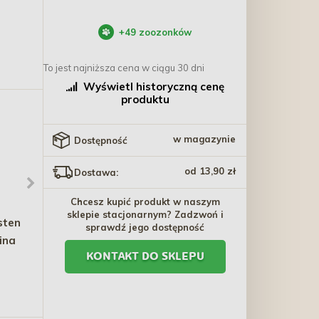
+
49
zoozonków
To jest najniższa cena w ciągu 30 dni
Wyświetl historyczną cenę
produktu
w magazynie
Dostępność
od 13,90 zł
Dostawa:
Chcesz kupić produkt w naszym
sklepie stacjonarnym? Zadzwoń i
sten
WIEJSKA ZAGRODA PIES
TRIXIE BE NORDIC Miska
sprawdź jego dostępność
cina
Przysmaki Suszone Kąski
ze stali nierdzewnej -
KONTAKT DO SKLEPU
Wieprzowa szynka 100g
czarny/miedziany
16,00 zł
30,70 zł - 33,60 zł