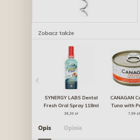
Zobacz także
SYNERGY LABS Dental
CANAGAN Ca
Fresh Oral Spray 118ml
Tuna with P
tuńczyk z kre
38,20 zł
7,99 zł
(puszk
Opis
Opinie