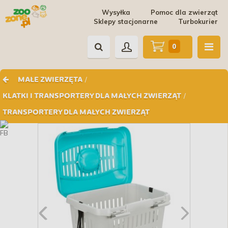
Wysyłka
Pomoc dla zwierząt
Sklepy stacjonarne
Turbokurier
0
/
MAŁE ZWIERZĘTA
/
KLATKI I TRANSPORTERY DLA MAŁYCH ZWIERZĄT
TRANSPORTERY DLA MAŁYCH ZWIERZĄT