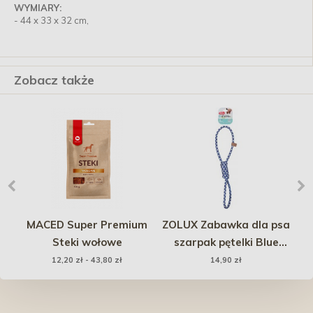
WYMIARY:
- 44 x 33 x 32 cm,
Zobacz także
MACED Super Premium
ZOLUX Zabawka dla psa
o-
Steki wołowe
szarpak pętelki Blue
Flower 50cm
12,20 zł - 43,80 zł
14,90 zł
d