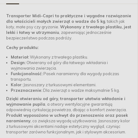
Transporter Midi-Capri to praktyczne i wygodne rozwiązanie
dla właścicieli małych zwierząt o wadze do 5 kg
, takich jak
koty, małe psy czy gryzonie.
Wykonany z trwałego plastiku, jest
lekki i łatwy w utrzymaniu
, zapewniając jednocześnie
bezpieczeństwo podczas podróży.
Cechy produktu:
Materiał:
Wykonany z trwałego plastiku.
Design:
Otwierany od góry dla łatwego wkładania i
wyjmowania zwierzęcia.
Funkcjonalność:
Pasek naramienny dla wygody podczas
transportu.
Kolor:
Jasnoszary z turkusowymi elementami.
Przeznaczenie:
Dla zwierząt o wadze maksymalnie 5 kg.
Dzięki otwieraniu od góry, transporter ułatwia wkładanie i
wyjmowanie pupila
, a otwory wentylacyjne gwarantują
odpowiednią cyrkulację powietrza, dbając o komfort zwierzęcia.
Produkt wyposażono w uchwyt do przenoszenia oraz pasek
naramienny
, co zwiększa wygodę użytkowania. Jasnoszary kolor
z turkusowymi akcentami nadaje estetyczny wygląd, czyniąc
transporter zarówno funkcjonalnym, jak i stylowym akcesorium.