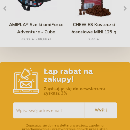
owa
AMIPLAY Szelki amiForce
CHEWIES Kosteczki
m -
Adventure - Cube
łososiowe MINI 125 g
69,99 zł - 99,99 zł
9,00 zł
Łap rabat na
zakupy!
Zapisując się do newslettera
zyskasz 3%
Wyślij
Zapisując się do newslettera wyrażasz zgodę na
przechowywanie i przetwarzanie danych przez sklep