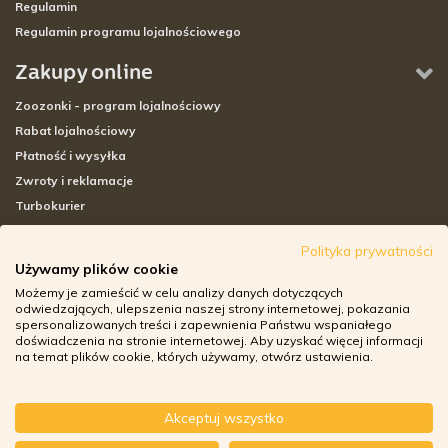
Regulamin
Regulamin programu lojalnościowego
Zakupy online
Zoozonki - program lojalnościowy
Rabat lojalnościowy
Płatność i wysyłka
Zwroty i reklamacje
Turbokurier
Sklepy stacjonarne
Polityka prywatności
Używamy plików cookie
Adresy sklepów stacjonarnych
Możemy je zamieścić w celu analizy danych dotyczących
Godziny otwarcia sklepów
odwiedzających, ulepszenia naszej strony internetowej, pokazania
spersonalizowanych treści i zapewnienia Państwu wspaniałego
Aplikacja zoozone.pl
doświadczenia na stronie internetowej. Aby uzyskać więcej informacji
Zwroty i reklamacje
na temat plików cookie, których używamy, otwórz ustawienia.
Akceptuj wszystko
© ZOOZONE.PL 2018