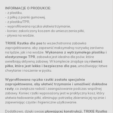
INFORMACJE O PRODUKCIE:
- z plastiku,
- z piłką z pianki gumowej,
- z plastiku/TPR,
- wyprofilowana rączka ułatwia trzymanie,
- koniec zakończony koszem do umieszczenia piłki,
- pływa na wodzie,
TRIXIE Rzutka dla psa
to wszechstronna zabawka
zaprojektowana, aby zapewnić maksymalną rozrywkę zarówno
na lądzie, jak i na wodzie.
Wykonana z wytrzymałego plastiku i
elastycznego TPR
, zabawka jest idealna dla psów, które
uwielbiają aktywną zabawę. W komplecie znajduje się
również
piłka, która jest lekka i bezpieczna dla psa,
umożliwiając łatwe
chwytanie i noszenie w pysku.
Wyprofilowana rączka rzutki została specjalnie
zaprojektowana, aby ułatwić trzymanie i umożliwić dokładne
rzuty
, co zwiększa radość i zaangażowanie podczas wspólnej
zabawy. Koniec rzutki wyposażony jest w praktyczny kosz, który
ułatwia ładowanie piłki, eliminując potrzebę zbierania jej ręcznie i
zapewniając czyste i higieniczne użytkowanie.
Dodatkowo, dzięki swojej
pływającej konstrukcji, TRIXIE Rzutka