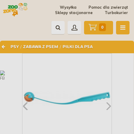
Wysyłka
Pomoc dla zwierząt
Sklepy stacjonarne
Turbokurier
0
/
/
PSY
ZABAWA Z PSEM
PIŁKI DLA PSA