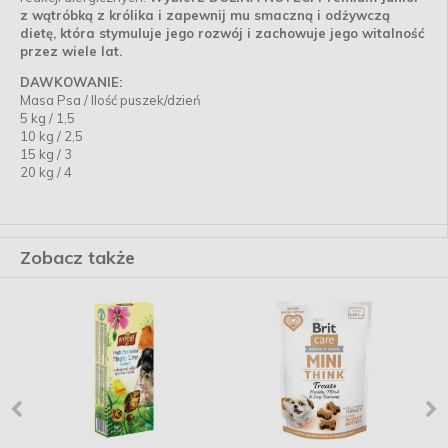
z wątróbką z królika i zapewnij mu smaczną i odżywczą
dietę, która stymuluje jego rozwój i zachowuje jego witalność
przez wiele lat.
DAWKOWANIE:
Masa Psa / Ilość puszek/dzień
5 kg / 1,5
10 kg / 2,5
15 kg / 3
20 kg / 4
Zobacz także