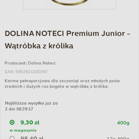
DOLINA NOTECI Premium Junior -
Wątróbka z królika
Producent:
Dolina Noteci
EAN:
5902921300397
Karma pełnoporcjowa dla szczeniąt oraz młodych psów
średnich i dużych ras bogata w wątróbkę z królika.
Najbliższa wysyłka już za
2 dni 06:39:17
400g
9,30 zł
w magazynie
12x 400g
98,40 zł