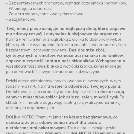
- Bez syntetycznych aromatów, wzmacniaczy smaku i barwników,
- Wspierająca odporność,
- Zawiera nienasycone kwasy tłuszczowe,
- Bezglutenowa,
Twój młody pies zasługuje na najlepszą dietę, która zapewni
mu zdrowy rozwój i optymalne funkcjonowanie organizmu.
Karma Premium Junior z wątróbką z królika to doskonały wybór,
który spełni te wymagania. Ta karma została stworzona z myślą o
bezpiecznym i zdrowym żywieniu.
Bez dodatku zbóż,
syntetycznych aromatów, wzmacniaczy smaku i barwników,
zapewnia czystość i naturalność składników.
Wzbogacona o
wysokowartościowe białko
z wątróbki królika, karmi młodego
psa pełnowartościowymi składnikami odżywczymi.
Dzięki obecności nienasyconych kwasów tłuszczowych, w tym
rodziny n-3 i n-6, karma
wspiera odporność Twojego pupila.
Dodatkowo, mięso i produkty pochodzące z królika
dostarczają
cennych minerałów, takich jak żelazo, selen, miedź i cynk.
Te
składniki mineralne odgrywają istotną rolę w utrzymaniu funkcji
obronnych organizmu psa.
DOLINA NOTECI Premium Junior
to karma bezglutenowa, co
oznacza, że jest odpowiednia nawet dla psów z
nietolerancjami pokarmowymi.
Taka dieta eliminuje ryzyko
reakcji alergicznych.
Wybierz DOLINA NOTECI Premium Junior