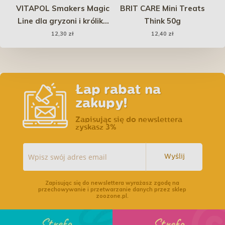
VITAPOL Smakers Magic
BRIT CARE Mini Treats
 -
Line dla gryzoni i królika
Think 50g
k
- cytrynowy 2 szt.
12,30 zł
12,40 zł
Łap rabat na
zakupy!
Zapisując się do newslettera
zyskasz 3%
Wyślij
Zapisując się do newslettera wyrażasz zgodę na
przechowywanie i przetwarzanie danych przez sklep
zoozone.pl.