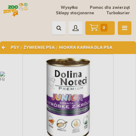
Wysyłka
Pomoc dla zwierząt
Sklepy stacjonarne
Turbokurier
0
/
/
PSY
ŻYWIENIE PSA
MOKRA KARMA DLA PSA