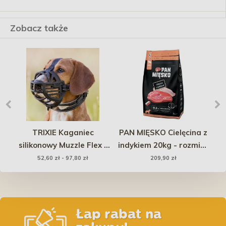
Zobacz także
d
TRIXIE Kaganiec
PAN MIĘSKO Cielęcina z
silikonowy Muzzle Flex -
indykiem 20kg - rozmiar
s
ku
Czarny
chrupek XL PROMO
52,60 zł - 97,80 zł
209,90 zł
Uszkodzenie
Łap rabat na