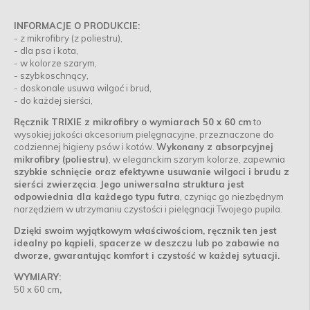
INFORMACJE O PRODUKCIE:
- z mikrofibry (z poliestru),
- dla psa i kota,
- w kolorze szarym,
- szybkoschnący,
- doskonale usuwa wilgoć i brud,
- do każdej sierści,
Ręcznik TRIXIE z mikrofibry o wymiarach 50 x 60 cm
to
wysokiej jakości akcesorium pielęgnacyjne, przeznaczone do
codziennej higieny psów i kotów.
Wykonany z absorpcyjnej
mikrofibry (poliestru)
, w eleganckim szarym kolorze, zapewnia
szybkie schnięcie oraz efektywne usuwanie wilgoci i brudu z
sierści zwierzęcia
.
Jego uniwersalna struktura jest
odpowiednia dla każdego typu futra
, czyniąc go niezbędnym
narzędziem w utrzymaniu czystości i pielęgnacji Twojego pupila.
Dzięki swoim wyjątkowym właściwościom, ręcznik ten jest
idealny po kąpieli, spacerze w deszczu lub po zabawie na
dworze, gwarantując komfort i czystość w każdej sytuacji.
WYMIARY:
50 x 60 cm
,