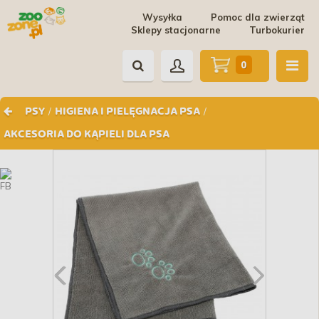
Wysyłka
Pomoc dla zwierząt
Sklepy stacjonarne
Turbokurier
0
/
/
PSY
HIGIENA I PIELĘGNACJA PSA
AKCESORIA DO KĄPIELI DLA PSA