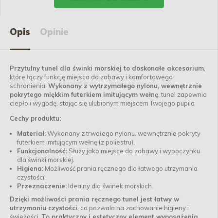
Opis
Opinie
Przytulny tunel dla świnki morskiej to doskonałe akcesorium
,
które łączy funkcję miejsca do zabawy i komfortowego
schronienia.
Wykonany z wytrzymałego nylonu, wewnętrznie
pokrytego miękkim futerkiem imitującym wełnę
, tunel zapewnia
ciepło i wygodę, stając się ulubionym miejscem Twojego pupila
Cechy produktu:
Materiał:
Wykonany z trwałego nylonu, wewnętrznie pokryty
futerkiem imitującym wełnę (z poliestru).
Funkcjonalność:
Służy jako miejsce do zabawy i wypoczynku
dla świnki morskiej.
Higiena:
Możliwość prania ręcznego dla łatwego utrzymania
czystości.
Przeznaczenie:
Idealny dla świnek morskich.
Dzięki możliwości prania ręcznego tunel jest łatwy w
utrzymaniu czystości
, co pozwala na zachowanie higieny i
świeżości.
To praktyczny i estetyczny element wyposażenia