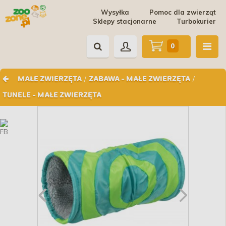
Wysyłka
Pomoc dla zwierząt
Sklepy stacjonarne
Turbokurier
0
/
/
MAŁE ZWIERZĘTA
ZABAWA - MAŁE ZWIERZĘTA
TUNELE - MAŁE ZWIERZĘTA