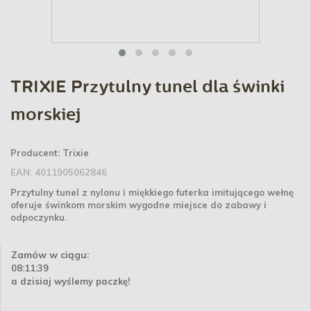
TRIXIE Przytulny tunel dla świnki
morskiej
Producent:
Trixie
EAN:
4011905062846
Przytulny tunel z nylonu i miękkiego futerka imitującego wełnę
oferuje świnkom morskim wygodne miejsce do zabawy i
odpoczynku.
Zamów w ciągu:
08:11:39
a dzisiaj wyślemy paczkę!