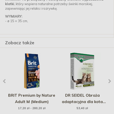
klatki
, który wspiera naturalne potrzeby świnki morskiej,
zapewniając jej relaks i rozrywkę.
WYMIARY:
- ø 15 × 35 cm,
Zobacz także
la
BRIT Premium by Nature
DR SEIDEL Obroża
CA
Adult M (Medium)
adaptacyjna dla kota
35cm
F
17,20 zł - 280,20 zł
53,40 zł