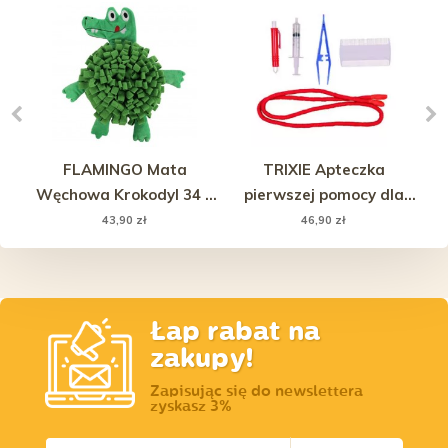
e
FLAMINGO Mata
TRIXIE Apteczka
Węchowa Krokodyl 34 x
pierwszej pomocy dla
38 x 2,5 cm
psów i kotów
43,90 zł
46,90 zł
Łap rabat na
zakupy!
Zapisując się do newslettera
zyskasz 3%