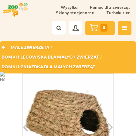
Wysyłka
Pomoc dla zwierząt
Sklepy stacjonarne
Turbokurier
0
/
MAŁE ZWIERZĘTA
/
DOMKI I LEGOWISKA DLA MAŁYCH ZWIERZĄT
DOMKI I GNIAZDKA DLA MAŁYCH ZWIERZĄT