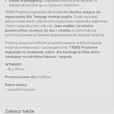
Łatwe w pielęgnacji
: Legowisko można prać ręcznie, co
ułatwia utrzymanie go w czystości i świeżości.
TRIXIE Przytulne legowisko dla królika
to idealne miejsce do
wypoczynku dla Twojego małego pupila.
Dzięki wysokiej
jakości materiałom i starannemu wykonaniu, legowisko zapewnia
ciepło i wygodę przez cały rok
. Jego miękka i przytulna
powierzchnia zachęca do snu i relaksu,
a różnorodność
kolorów pozwala na idealne dopasowanie do wystroju wnętrza.
Podaruj swojemu królikowi przytulne miejsce, w którym będzie
mógł się zrelaksować i czuć bezpiecznie.
TRIXIE Przytulne
legowisko to doskonały wybór dla każdego królika,
który
zasługuje na odrobinę luksusu i wygody.
WYMIARY:
- 35 x 28 cm,
Przeznaczona dla:
królików
Różne kolory:
-
wysyłane losowo
Zobacz także