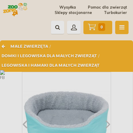
Wysyłka
Pomoc dla zwierząt
Sklepy stacjonarne
Turbokurier
0
/
MAŁE ZWIERZĘTA
/
DOMKI I LEGOWISKA DLA MAŁYCH ZWIERZĄT
LEGOWISKA I HAMAKI DLA MAŁYCH ZWIERZĄT