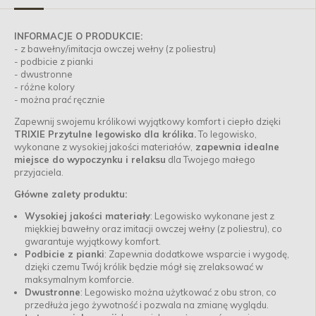
INFORMACJE O PRODUKCIE:
- z bawełny/imitacja owczej wełny (z poliestru)
- podbicie z pianki
- dwustronne
- różne kolory
- można prać ręcznie
Zapewnij swojemu królikowi wyjątkowy komfort i ciepło dzięki
TRIXIE Przytulne legowisko dla królika.
To legowisko,
wykonane z wysokiej jakości materiałów,
zapewnia idealne
miejsce do wypoczynku i relaksu
dla Twojego małego
przyjaciela.
Główne zalety produktu:
Wysokiej jakości materiały
: Legowisko wykonane jest z
miękkiej bawełny oraz imitacji owczej wełny (z poliestru), co
gwarantuje wyjątkowy komfort.
Podbicie z pianki
: Zapewnia dodatkowe wsparcie i wygodę,
dzięki czemu Twój królik będzie mógł się zrelaksować w
maksymalnym komforcie.
Dwustronne
: Legowisko można użytkować z obu stron, co
przedłuża jego żywotność i pozwala na zmianę wyglądu.