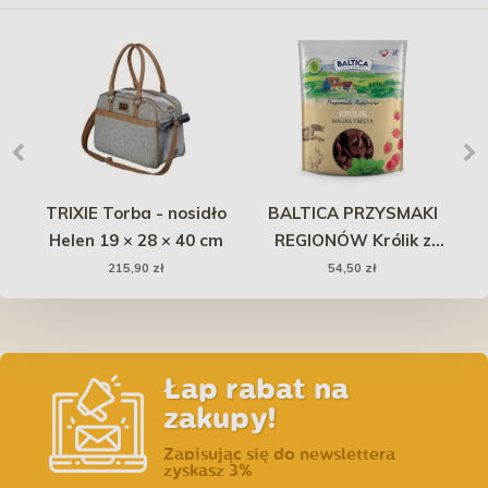
a
TRIXIE Torba - nosidło
BALTICA PRZYSMAKI
HO
-
Helen 19 × 28 × 40 cm
REGIONÓW Królik z
maliną i miętą 600g
215,90 zł
54,50 zł
Łap rabat na
zakupy!
Zapisując się do newslettera
zyskasz 3%