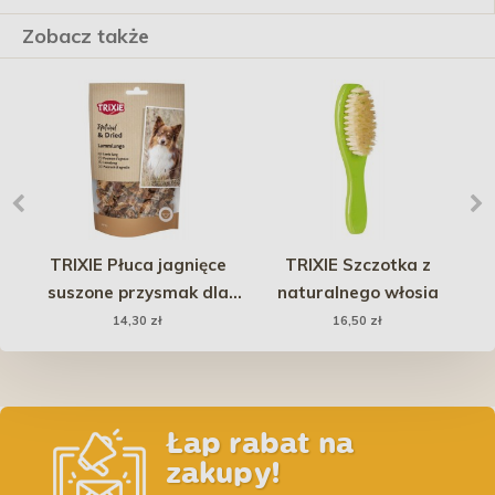
Zobacz także
a
TRIXIE Płuca jagnięce
TRIXIE Szczotka z
DI
suszone przysmak dla
naturalnego włosia
psa 80g
14,30 zł
16,50 zł
Łap rabat na
zakupy!