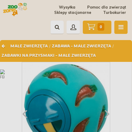
Wysyłka
Pomoc dla zwierząt
Sklepy stacjonarne
Turbokurier
0
/
/
MAŁE ZWIERZĘTA
ZABAWA - MAŁE ZWIERZĘTA
ZABAWKI NA PRZYSMAKI - MAŁE ZWIERZĘTA