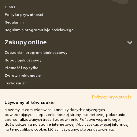
O nas
Polityka prywatności
Regulamin
Regulamin programu lojalnościowego
Zakupy online
Zoozonki - program lojalnościowy
Rabat lojalnościowy
Płatność i wysyłka
Zwroty i reklamacje
Turbokurier
Sklepy stacjonarne
Polityka prywatności
Używamy plików cookie
Adresy sklepów stacjonarnych
Możemy je zamieścić w celu analizy danych dotyczących
Godziny otwarcia sklepów
odwiedzających, ulepszenia naszej strony internetowej, pokazania
spersonalizowanych treści i zapewnienia Państwu wspaniałego
Aplikacja zoozone.pl
doświadczenia na stronie internetowej. Aby uzyskać więcej informacji
Zwroty i reklamacje
na temat plików cookie, których używamy, otwórz ustawienia.