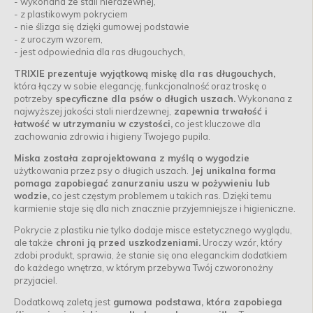
- wykonana ze stali nierdzewnej,
- z plastikowym pokryciem
- nie ślizga się dzięki gumowej podstawie
- z uroczym wzorem,
- jest odpowiednia dla ras długouchych,
TRIXIE prezentuje wyjątkową miskę dla ras długouchych,
która łączy w sobie elegancję, funkcjonalność oraz troskę o
potrzeby
specyficzne dla psów o długich uszach.
Wykonana z
najwyższej jakości stali nierdzewnej,
zapewnia trwałość i
łatwość w utrzymaniu w czystości,
co jest kluczowe dla
zachowania zdrowia i higieny Twojego pupila.
Miska została zaprojektowana z myślą o wygodzie
użytkowania przez psy o długich uszach.
Jej unikalna forma
pomaga zapobiegać zanurzaniu uszu w pożywieniu lub
wodzie,
co jest częstym problemem u takich ras. Dzięki temu
karmienie staje się dla nich znacznie przyjemniejsze i higieniczne.
Pokrycie z plastiku nie tylko dodaje misce estetycznego wyglądu,
ale także
chroni ją przed uszkodzeniami.
Uroczy wzór, który
zdobi produkt, sprawia, że stanie się ona eleganckim dodatkiem
do każdego wnętrza, w którym przebywa Twój czworonożny
przyjaciel.
Dodatkową zaletą jest
gumowa podstawa, która zapobiega