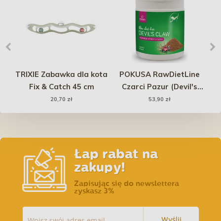
i
TRIXIE Zabawka dla kota
POKUSA RawDietLine
Fix & Catch 45 cm
Czarci Pazur (Devil's
ch
Claw) - wsparcie
20,70 zł
53,90 zł
aparatu ruchu psów i
kotów 100g
Łap rabat na
zakupy!
Zapisując się do newslettera
zyskasz 3%
Wyślij