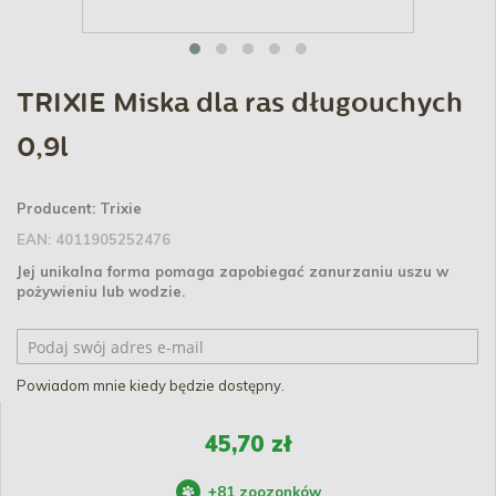
TRIXIE Miska dla ras długouchych
0,9l
Producent:
Trixie
EAN:
4011905252476
Jej unikalna forma pomaga zapobiegać zanurzaniu uszu w
pożywieniu lub wodzie
.
Powiadom mnie kiedy będzie dostępny.
45,70 zł
+
81
zoozonków