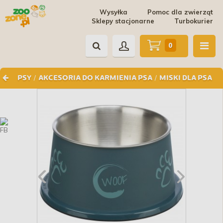
Wysyłka
Pomoc dla zwierząt
Sklepy stacjonarne
Turbokurier
0
/
/
PSY
AKCESORIA DO KARMIENIA PSA
MISKI DLA PSA