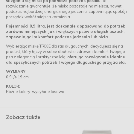
ślizganiu się miski po podłodze podczas posiłku.
To
rozwiązanie gwarantuje, że miska pozostaje na miejscu, nawet
podczas najbardziej energicznego jedzenia, zapewniając spokój i
porządek wokół miejsca karmienia.
Pojemności 0,9 litra, jest doskonale dopasowana do potrzeb
zarówno mniejszych, jak i większych psów o długich uszach,
zapewniając im komfort podczas jedzenia lub picia.
Wybierając miskę TRIXIE dla ras długouchych, decydujesz się na
produkt, który łączy w sobie dbałość o zdrowie i komfort Twojego
psa z elegancją i praktycznością,
oferując rozwiązanie idealne
dla specyficznych potrzeb Twojego długouchego przyjaciela.
WYMIARY:
0,9 l/ø 19 cm
KOLOR:
Różne kolory: wysyłane losowo
Zobacz także