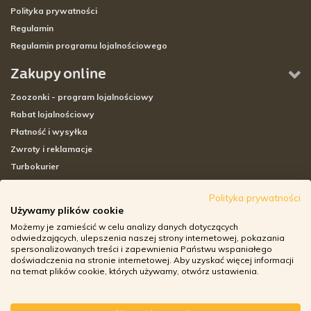
Polityka prywatności
Regulamin
Regulamin programu lojalnościowego
Zakupy online
Zoozonki - program lojalnościowy
Rabat lojalnościowy
Płatność i wysyłka
Zwroty i reklamacje
Turbokurier
Sklepy stacjonarne
Polityka prywatności
Używamy plików cookie
Adresy sklepów stacjonarnych
Możemy je zamieścić w celu analizy danych dotyczących
Godziny otwarcia sklepów
odwiedzających, ulepszenia naszej strony internetowej, pokazania
spersonalizowanych treści i zapewnienia Państwu wspaniałego
Aplikacja zoozone.pl
doświadczenia na stronie internetowej. Aby uzyskać więcej informacji
Zwroty i reklamacje
na temat plików cookie, których używamy, otwórz ustawienia.