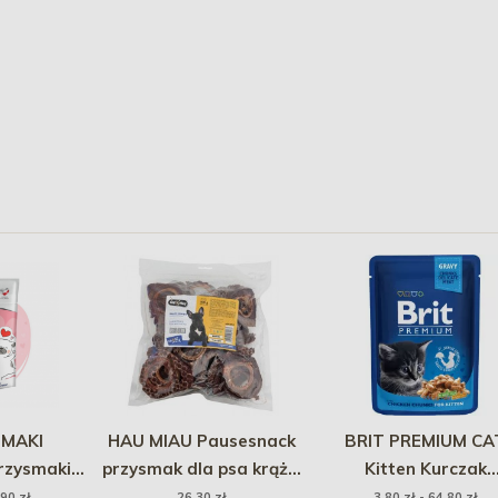
SMAKI
HAU MIAU Pausesnack
BRIT PREMIUM CA
zysmaki
przysmak dla psa krążki
Kitten Kurczak
izowane
jagnięce z tchawicą
(saszetka)
,90 zł
26,30 zł
3,80 zł - 64,80 zł