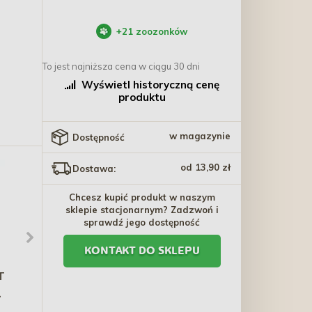
+
21
zoozonków
To jest najniższa cena w ciągu 30 dni
Wyświetl historyczną cenę
produktu
w magazynie
Dostępność
od 13,90 zł
Dostawa:
Chcesz kupić produkt w naszym
sklepie stacjonarnym? Zadzwoń i
sprawdź jego dostępność
KONTAKT DO SKLEPU
T
WIEJSKA ZAGRODA KOT
CARNILOVE CAT Soft
Fileciki Monoproteinowe
Snack Turkey 50g
Indyk 85g (saszetka)
7,40 zł
10,80 zł