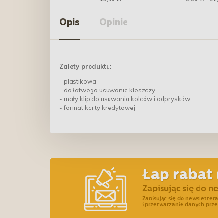
Opis
Opinie
Zalety produktu:
- plastikowa
- do łatwego usuwania kleszczy
- mały klip do usuwania kolców i odprysków
- format karty kredytowej
Łap rabat 
Zapisując się do n
Zapisując się do newslette
i przetwarzanie danych prze