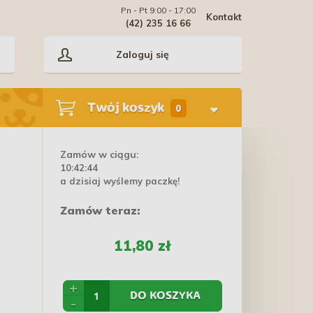
Pn - Pt 9:00 - 17:00
Kontakt
(42) 235 16 66
Zaloguj się
Twój koszyk
0
Zamów w ciągu:
10:42:44
a dzisiaj wyślemy paczkę!
Zamów teraz:
11,80 zł
+
DO KOSZYKA
-