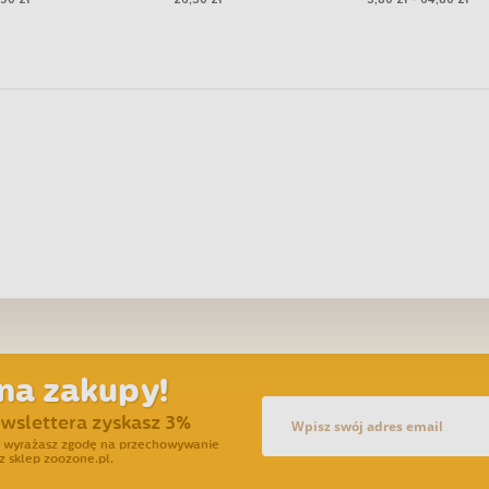
wołową 500g
na zakupy!
ewslettera zyskasz 3%
ra wyrażasz zgodę na przechowywanie
z sklep zoozone.pl.