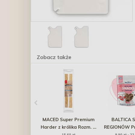
Zobacz także
MACED Super Premium
BALTICA 
Harder z królika Rozm. M
REGIONÓW Pr
2 szt. (80g)
Love liofil
15,60 zł
9,90 zł - 22