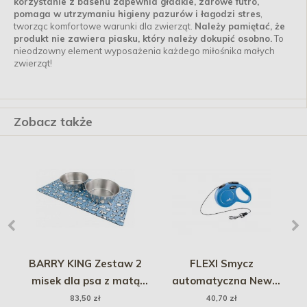
korzystanie z basenu zapewnia gładkie, zdrowe futro,
pomaga w utrzymaniu higieny pazurów i łagodzi stres
,
tworząc komfortowe warunki dla zwierząt.
Należy pamiętać, że
produkt nie zawiera piasku, który należy dokupić osobno.
To
nieodzowny element wyposażenia każdego miłośnika małych
zwierząt!
Zobacz także
es
BARRY KING Zestaw 2
FLEXI Smycz
misek dla psa z matą
automatyczna New
magnetyczną 2 x 950 ml
Classic Linka XS (3m) do
83,50 zł
40,70 zł