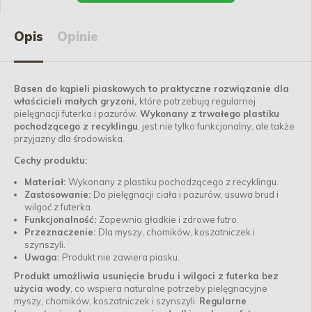
Opis
Opinie
Basen do kąpieli piaskowych to praktyczne rozwiązanie dla
właścicieli małych gryzoni,
które potrzebują regularnej
pielęgnacji futerka i pazurów.
Wykonany z trwałego plastiku
pochodzącego z recyklingu
, jest nie tylko funkcjonalny, ale także
przyjazny dla środowiska.
Cechy produktu:
Materiał:
Wykonany z plastiku pochodzącego z recyklingu.
Zastosowanie:
Do pielęgnacji ciała i pazurów, usuwa brud i
wilgoć z futerka.
Funkcjonalność:
Zapewnia gładkie i zdrowe futro.
Przeznaczenie:
Dla myszy, chomików, koszatniczek i
szynszyli.
Uwaga:
Produkt nie zawiera piasku.
Produkt umożliwia usunięcie brudu i wilgoci z futerka bez
użycia wody
, co wspiera naturalne potrzeby pielęgnacyjne
myszy, chomików, koszatniczek i szynszyli.
Regularne