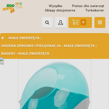
Wysyłka
Pomoc dla zwierząt
Sklepy stacjonarne
Turbokurier
0
/
MAŁE ZWIERZĘTA
/
HIGIENA ZDROWIE I PIELĘGNACJA - MAŁE ZWIERZĘTA
BASENY - MAŁE ZWIERZĘTA