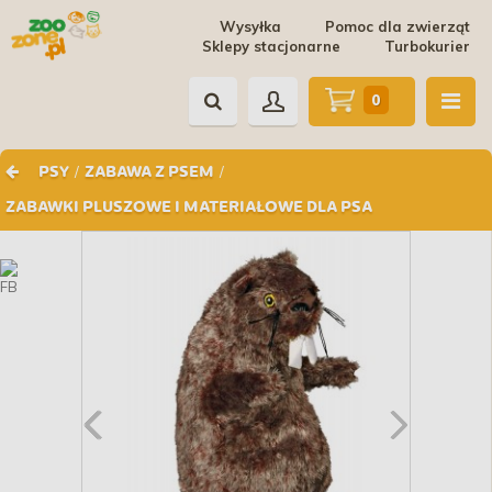
Wysyłka
Pomoc dla zwierząt
Sklepy stacjonarne
Turbokurier
0
/
/
PSY
ZABAWA Z PSEM
ZABAWKI PLUSZOWE I MATERIAŁOWE DLA PSA