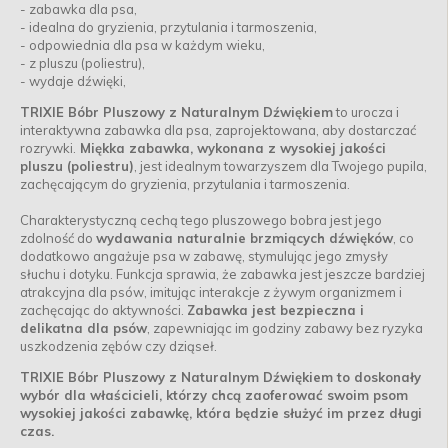
- zabawka dla psa,
- idealna do gryzienia, przytulania i tarmoszenia,
- odpowiednia dla psa w każdym wieku,
- z pluszu (poliestru),
- wydaje dźwięki,
TRIXIE Bóbr Pluszowy z Naturalnym Dźwiękiem
to urocza i
interaktywna zabawka dla psa, zaprojektowana, aby dostarczać
rozrywki.
Miękka zabawka, wykonana z wysokiej jakości
pluszu (poliestru)
, jest idealnym towarzyszem dla Twojego pupila,
zachęcającym do gryzienia, przytulania i tarmoszenia.
Charakterystyczną cechą tego pluszowego bobra jest jego
zdolność do
wydawania naturalnie brzmiących dźwięków
, co
dodatkowo angażuje psa w zabawę, stymulując jego zmysły
słuchu i dotyku. Funkcja sprawia, że zabawka jest jeszcze bardziej
atrakcyjna dla psów, imitując interakcje z żywym organizmem i
zachęcając do aktywności.
Zabawka jest bezpieczna i
delikatna dla psów
, zapewniając im godziny zabawy bez ryzyka
uszkodzenia zębów czy dziąseł.
TRIXIE Bóbr Pluszowy z Naturalnym Dźwiękiem to doskonały
wybór dla właścicieli, którzy chcą zaoferować swoim psom
wysokiej jakości zabawkę, która będzie służyć im przez długi
czas.