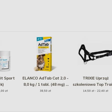
it Sport
ELANCO AdTab Cat 2,0 -
TRIXIE Uprząż
k)
8,0 kg / 1 tabl. (48 mg) -
szkoleniowa Top Tra
tabletka na pchły i
,00 zł
38,50 zł
14,50 zł - 22,40 zł
kleszcze