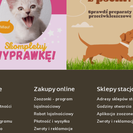
e
Zakupy online
Sklepy stac
Zoozonki - program
Adresy sklepów st
tności
lojalnościowy
Godziny otwarcia
Rabat lojalnościowy
Aplikacja zoozone
ogramu
Płatność i wysyłka
Zwroty i reklamac
go
Zwroty i reklamacje