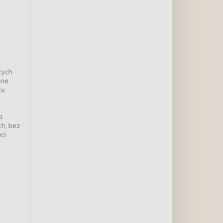
o
cych
lne.
u.
a
h, bez
ci