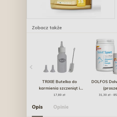
Zobacz także
TRIXIE Butelka do
DOLFOS Dolv
karmienia szczeniąt i
(prosze
kociąt
17,80 zł
31,30 zł - 85
Opis
Opinie