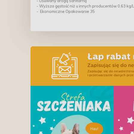
- Usuwany drogą sanitarną
- Wyższa gęstość niż u innych producentów 0,63 kg/
- Ekonomiczne Opakowanie 35
Łap rabat 
Zapisując się do n
Zapisując się do newslette
i przetwarzanie danych prze