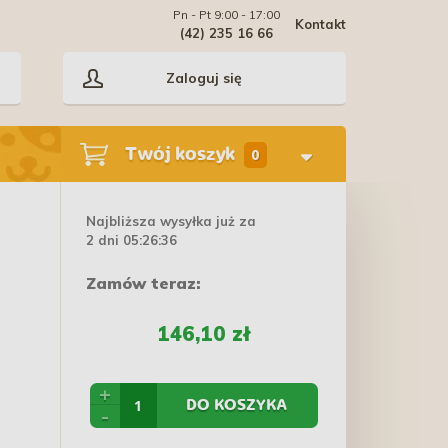
Pn - Pt 9:00 - 17:00
Kontakt
(42) 235 16 66
Zaloguj się
Twój koszyk
0
Najbliższa wysyłka już za
2 dni 05:26:35
Zamów teraz:
146,10 zł
+
DO KOSZYKA
-