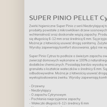
SUPER PINIO PELLET Cy
Żwirki higieniczne Super Pinio z serii Niezbrylając
produkty powstałe z mikrowłókien drzew sosnowych
wchłanialność oraz doskonale wiążą zapachy. Produk
się długością 6-12 mm oraz średnicą 6 mm. Są przyj
Można je z łatwością usuwać drogą sanitarną. Zużyte
Wyroby zapewniają komfort stosowania, gdyż nie wym
Super Pinio Cytrus to podłoże o świeżym zapachu owo
zwierząt domowych wykonane w 100% z naturalnego 
dodatków chemicznych. Posiadają bardzo wysoką wc
granulatu o kształcie wałeczków o średnicy 6 mm. Są
odbudowywalne. Można je z łatwością usuwać drogą sa
wyeksploatowania żwirku. Wyroby zapewniają komfort
- Drzewny
- Niezbrylający
- O zapachu Cytrynowym
- Pochłania nieprzyjemne zapachy
- Wałeczki długości 6-12 i średnicy 6 mm