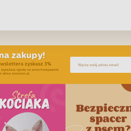
L
na zakupy!
ewslettera zyskasz 3%
ra wyrażasz zgodę na przechowywanie
z sklep zoozone.pl.