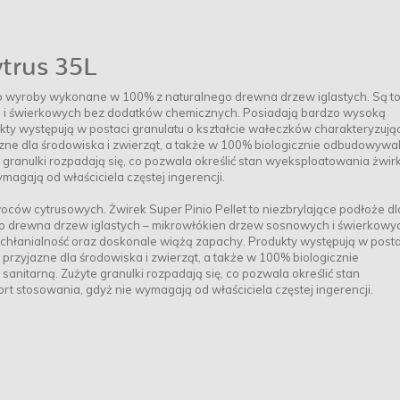
trus 35L
ej to wyroby wykonane w 100% z naturalnego drewna drzew iglastych. Są t
 i świerkowych bez dodatków chemicznych. Posiadają bardzo wysoką
ty występują w postaci granulatu o kształcie wałeczków charakteryzują
azne dla środowiska i zwierząt, a także w 100% biologicznie odbudowywa
 granulki rozpadają się, co pozwala określić stan wyeksploatowania żwirk
agają od właściciela częstej ingerencji.
ców cytrusowych. Żwirek Super Pinio Pellet to niezbrylające podłoże dl
drewna drzew iglastych – mikrowłókien drzew sosnowych i świerkowyc
hłanialność oraz doskonale wiążą zapachy. Produkty występują w posta
 przyjazne dla środowiska i zwierząt, a także w 100% biologicznie
nitarną. Zużyte granulki rozpadają się, co pozwala określić stan
 stosowania, gdyż nie wymagają od właściciela częstej ingerencji.