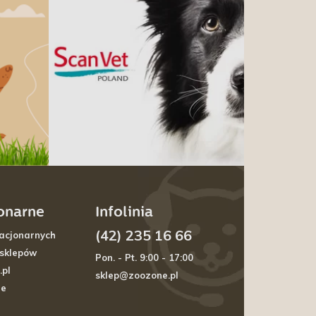
jonarne
Infolinia
(42) 235 16 66
acjonarnych
 sklepów
Pon. - Pt. 9:00 - 17:00
.pl
sklep@zoozone.pl
je