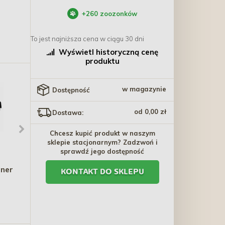
+
260
zoozonków
To jest najniższa cena w ciągu 30 dni
Wyświetl historyczną cenę
produktu
w magazynie
Dostępność
od 0,00 zł
Dostawa:
Chcesz kupić produkt w naszym
sklepie stacjonarnym? Zadzwoń i
sprawdź jego dostępność
AMIPLAY Szelki
ANIMONDA GranCarno
iner
regulowane Grand Soft
Adult wołowina i
KONTAKT DO SKLEPU
Cotton - Beżowe
jagnięcina 800g
77,09 zł - 117,09 zł
18,40 zł - 399,60 zł