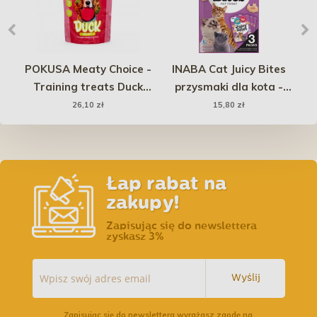
ver
POKUSA Meaty Choice -
INABA Cat Juicy Bites
Training treats Duck
przysmaki dla kota -
d
with Beet 200g
krewetki i owoce morza
26,10 zł
15,80 zł
3x11,3g
Łap rabat na
zakupy!
Zapisując się do newslettera
zyskasz 3%
Wyślij
Zapisując się do newslettera wyrażasz zgodę na