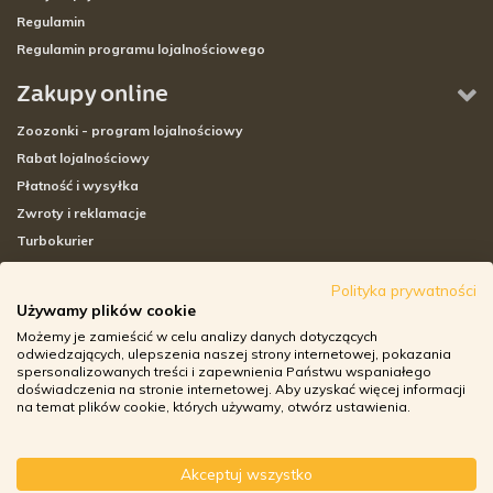
Regulamin
Regulamin programu lojalnościowego
Zakupy online
Zoozonki - program lojalnościowy
Rabat lojalnościowy
Płatność i wysyłka
Zwroty i reklamacje
Turbokurier
Sklepy stacjonarne
Polityka prywatności
Używamy plików cookie
Adresy sklepów stacjonarnych
Możemy je zamieścić w celu analizy danych dotyczących
Godziny otwarcia sklepów
odwiedzających, ulepszenia naszej strony internetowej, pokazania
spersonalizowanych treści i zapewnienia Państwu wspaniałego
Aplikacja zoozone.pl
doświadczenia na stronie internetowej. Aby uzyskać więcej informacji
Zwroty i reklamacje
na temat plików cookie, których używamy, otwórz ustawienia.
Akceptuj wszystko