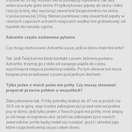
U psów do 10 kg: Rozsuń sierść pomiędzy łopatkami, tak aby
widoczna była goła skóra. Przytknij koniec pipety do skóry i kilka
razy ją ściśnij, aby wycisnąć zawartość bezpośrednio na skórę.
U psów powyżej 10 kg: Nanieś punktowo całą zawartość pipety w
równych częściach w trzech miejscach wzdłuż linii grzbietowej: od
łopatek do nasady ogona.
Advantix często zadawane pytania
Czy mogę zastosować Advantix u psa, jeśli w domu mam też kota?
Tak. Jeśli Twój kot ma bliski kontakt z psem, któremu podano
Advantix, trzymaj go z dala od swojego pupila do czasu
wyschnięcia miejsca podania produktu. Po tym okresie kot może
bezpiecznie przebywać z psem pod jednym dachem.
Tylko jeden z moich psów ma pchły. Czy muszę stosować
preparat przeciw pchłom u wszystkich?
Zdecydowanie tak. Pchły potrafią skakać do 47 cm w przód i na
16,5 cm w górę, więc trzeba zabezpieczyć przed nimi wszystkie
psy w domu. Jeśli tylko jeden z Twoich pupili ma pchły, inne złapią
je od niego w mgnieniu oka. Jeżeli nie zabezpieczysz swoich
zwierzaków, pchły będą nadal się rozwijać, gryźć i składać jaja,
które rozprzestrzenią się po całym domu.