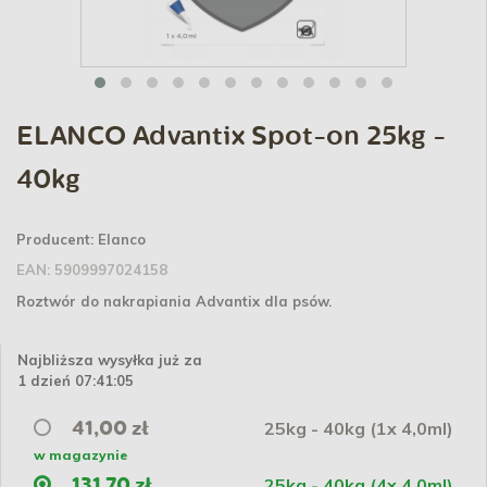
ELANCO Advantix Spot-on 25kg -
40kg
Producent:
Elanco
EAN:
5909997024158
Roztwór do nakrapiania Advantix dla psów.
Najbliższa wysyłka już za
1 dzień 07:41:05
25kg - 40kg (1x 4,0ml)
41,00 zł
w magazynie
25kg - 40kg (4x 4,0ml)
131,70 zł