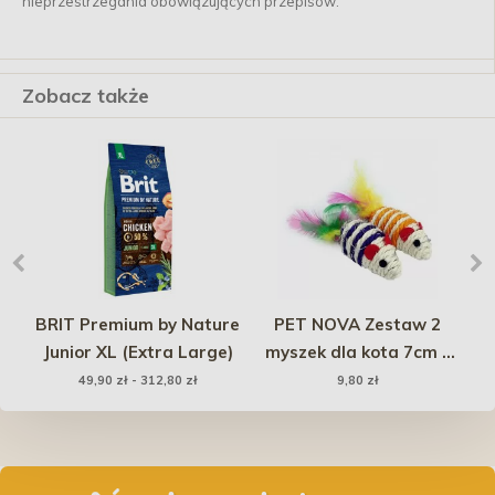
nieprzestrzegania obowiązujących przepisów.
Zobacz także
and
BRIT Premium by Nature
PET NOVA Zestaw 2
T
 i
Junior XL (Extra Large)
myszek dla kota 7cm x
00g
3cm
49,90 zł - 312,80 zł
9,80 zł