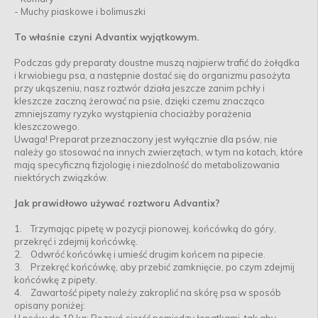
- Muchy piaskowe i bolimuszki
To właśnie czyni Advantix wyjątkowym.
Podczas gdy preparaty doustne muszą najpierw trafić do żołądka
i krwiobiegu psa, a następnie dostać się do organizmu pasożyta
przy ukąszeniu, nasz roztwór działa jeszcze zanim pchły i
kleszcze zaczną żerować na psie, dzięki czemu znacząco
zmniejszamy ryzyko wystąpienia chociażby porażenia
kleszczowego.
Uwaga! Preparat przeznaczony jest wyłącznie dla psów, nie
należy go stosować na innych zwierzętach, w tym na kotach, które
mają specyficzną fizjologię i niezdolność do metabolizowania
niektórych związków.
Jak prawidłowo używać roztworu Advantix?
1. Trzymając pipetę w pozycji pionowej, końcówką do góry,
przekręć i zdejmij końcówkę.
2. Odwróć końcówkę i umieść drugim końcem na pipecie.
3. Przekręć końcówkę, aby przebić zamknięcie, po czym zdejmij
końcówkę z pipety.
4. Zawartość pipety należy zakroplić na skórę psa w sposób
opisany poniżej: