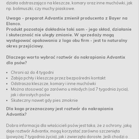
działa odstraszająco na kleszcze, komary oraz inne muchówki, jak
np. bolimuszki, czy muchy piaskowe.
Uwaga - preparat Advantix zmienił producenta z Bayer na
Elanco.
Produkt pozostaje dokładnie taki sam - jego skład, działanie
i skuteczność nie uległy zmianie. W sprzedaży mogą
występować opakowania z logo obu firm - jest to naturalny
okres przejściowy.
Dlaczego warto wybrać roztwór do nakrapiania Advantix
dla psów?
Chroni aż do 4 tygodni
Zabija pchły i kleszcze przez bezpośredni kontakt
Odstrasza kleszcze, komary i inne muchówki
Można stosować go zarówno u młodych (od 7 tygodnia życia),
jak i dorosłych psów
Skuteczny nawet gdy pies zmoknie
Dla kogo przeznaczony jest roztwór do nakrapiania
Advantix?
Dobra informacja dla właścicieli psów jest taka, że z ochrony, jaką
daje roztwór Advantix, mogą korzystać zarówno szczenięta
(powyżej 7 tygodnia życia), jak i zwierzęta dorosłe. Jeśli chodzi o