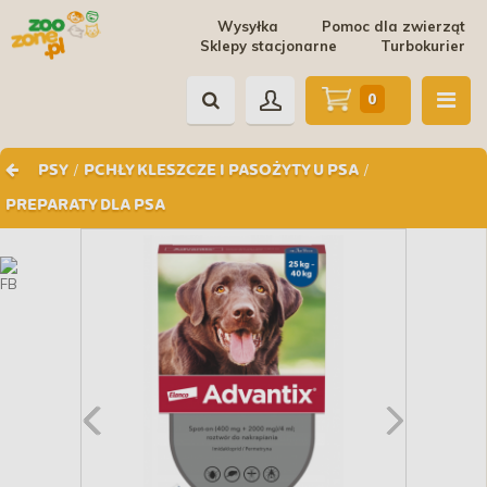
Wysyłka
Pomoc dla zwierząt
Sklepy stacjonarne
Turbokurier
0
/
/
PSY
PCHŁY KLESZCZE I PASOŻYTY U PSA
PREPARATY DLA PSA