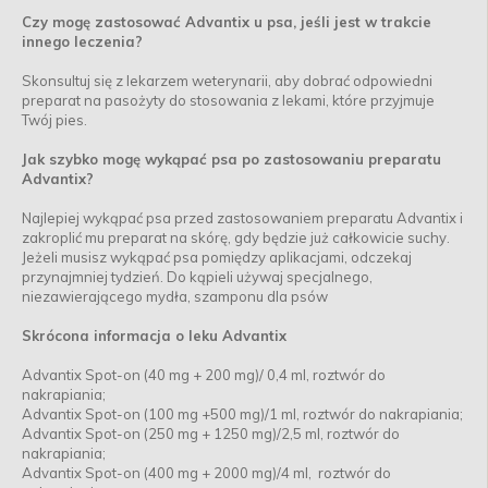
Czy mogę zastosować Advantix u psa, jeśli jest w trakcie
innego leczenia?
Skonsultuj się z lekarzem weterynarii, aby dobrać odpowiedni
preparat na pasożyty do stosowania z lekami, które przyjmuje
Twój pies.
Jak szybko mogę wykąpać psa po zastosowaniu preparatu
Advantix?
Najlepiej wykąpać psa przed zastosowaniem preparatu Advantix i
zakroplić mu preparat na skórę, gdy będzie już całkowicie suchy.
Jeżeli musisz wykąpać psa pomiędzy aplikacjami, odczekaj
przynajmniej tydzień. Do kąpieli używaj specjalnego,
niezawierającego mydła, szamponu dla psów
Skrócona informacja o leku Advantix
Advantix Spot-on (40 mg + 200 mg)/ 0,4 ml, roztwór do
nakrapiania;
Advantix Spot-on (100 mg +500 mg)/1 ml, roztwór do nakrapiania;
Advantix Spot-on (250 mg + 1250 mg)/2,5 ml, roztwór do
nakrapiania;
Advantix Spot-on (400 mg + 2000 mg)/4 ml, roztwór do