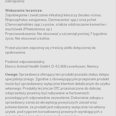
nakrapiania
Wskazania lecznicze:
Zapobieganie i zwalczanie infestacji kleszczy (Ixodes ricinus,
Rhipicephalus sanguineus, Dermacentor spp.) oraz pcheł
(Ctenocephalides spp.) u psów, a także odstraszanie komarów i
muchówek (Phlebotomus sp.).
Przeciwwskazania: Nie stosować u szczeniąt poniżej 7 tygodnia
życia. Nie stosować u kotów.
Przed użyciem zapoznaj się z treścią ulotki dołączonej do
opakowania.
Podmiot odpowiedzialny:
Elanco Animal Health GmbH, D-51368 Leverkusen, Niemcy
Uwaga:
Sprzedawca oferujący ten produkt posiada status sklepu
specjalistycznego. Zgodnie z obowiązującymi przepisami produkt
może być sprzedawany wyłącznie klientom detalicznym do użytku
własnego. Produkty lecznicze OTC przeznaczone do dalszej
odsprzedaży powinny być nabywane w hurtowniach
posiadających odpowiednie zezwolenia. Dokonanie zakupu u
sprzedawcy oznacza akceptację powyższych zasad oraz
potwierdzenie, że produkt jest nabywany wyłącznie na własny
użytek, pod rygorem konsekwencji prawnych wynikających z