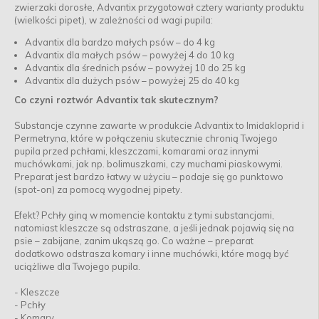
zwierzaki dorosłe, Advantix przygotował cztery warianty produktu
(wielkości pipet), w zależności od wagi pupila:
Advantix dla bardzo małych psów – do 4 kg
Advantix dla małych psów – powyżej 4 do 10 kg
Advantix dla średnich psów – powyżej 10 do 25 kg
Advantix dla dużych psów – powyżej 25 do 40 kg
Co czyni roztwór Advantix tak skutecznym?
Substancje czynne zawarte w produkcie Advantix to Imidakloprid i
Permetryna, które w połączeniu skutecznie chronią Twojego
pupila przed pchłami, kleszczami, komarami oraz innymi
muchówkami, jak np. bolimuszkami, czy muchami piaskowymi.
Preparat jest bardzo łatwy w użyciu – podaje się go punktowo
(spot-on) za pomocą wygodnej pipety.
Efekt? Pchły giną w momencie kontaktu z tymi substancjami,
natomiast kleszcze są odstraszane, a jeśli jednak pojawią się na
psie – zabijane, zanim ukąszą go. Co ważne – preparat
dodatkowo odstrasza komary i inne muchówki, które mogą być
uciążliwe dla Twojego pupila.
- Kleszcze
- Pchły
- Komary