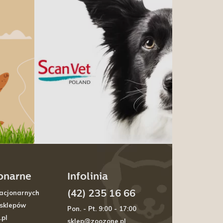
jonarne
Infolinia
(42) 235 16 66
acjonarnych
 sklepów
Pon. - Pt. 9:00 - 17:00
.pl
sklep@zoozone.pl