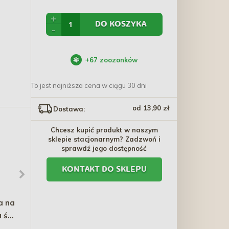
+
DO KOSZYKA
-
+
67
zoozonków
To jest najniższa cena w ciągu 30 dni
od 13,90 zł
Dostawa:
Chcesz kupić produkt w naszym
sklepie stacjonarnym? Zadzwoń i
sprawdź jego dostępność
KONTAKT DO SKLEPU
a na
AMIPLAY Smycz Samba -
CHAMP-RICHER -
 śr.
Turkusowa
szampon krótka i gładka
sierść 250ml
29,39 zł - 44,09 zł
41,90 zł