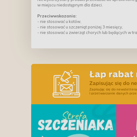
w miejscu niedostępnym dla dzieci.
Przeciwwskazania:
- nie stosować u kotów,
- nie stosować u szczeniąt poniżej 3 miesięcy,
- nie stosować u zwierząt chorych lub będących w tr
Łap rabat 
Zapisując się do n
Zapisując się do newslette
i przetwarzanie danych prze