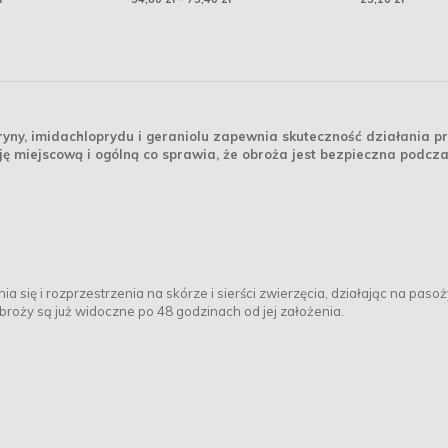
yny, imidachloprydu i geraniolu zapewnia skuteczność działania p
ę miejscową i ogólną co sprawia, że obroża jest bezpieczna podcz
 się i rozprzestrzenia na skórze i sierści zwierzęcia, działając na pasoż
roży są już widoczne po 48 godzinach od jej założenia.