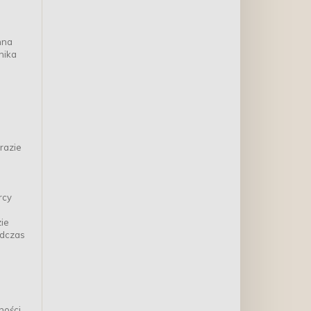
nna
nika
razie
rcy
zie
odczas
ości,