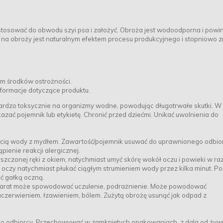
tosować do obwodu szyi psa i założyć. Obroża jest wodoodporna i powi
t na obroży jest naturalnym efektem procesu produkcyjnego i stopniowo z
m środków ostrożności.
nformacje dotyczące produktu.
ardzo toksycznie na organizmy wodne, powodując długotrwałe skutki. W 
azać pojemnik lub etykietę. Chronić przed dziećmi. Unikać uwolnienia do
ią wody z mydłem. Zawartość/pojemnik usuwać do uprawnionego odbio
enie reakcji alergicznej.
zczonej ręki z okiem, natychmiast umyć skórę wokół oczu i powieki w ra
oczy natychmiast płukać ciągłym strumieniem wody przez kilka minut. P
ć gałką oczną.
eparat może spowodować uczulenie, podrażnienie. Może powodować
aczerwieniem, łzawieniem, bólem. Zużytą obrożę usunąć jak odpad z
o odbiorcy. Przechowywać w zamkniętych opakowaniach, z dala od żywn