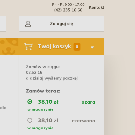
Pn - Pt 9:00 - 17:00
Kontakt
(42) 235 16 66
Zaloguj się
Twój koszyk
0
Zamów w ciągu:
02:52:15
a dzisiaj wyślemy paczkę!
Zamów teraz:
szara
38,10 zł
 dla
w magazynie
czerwona
38,10 zł
w magazynie