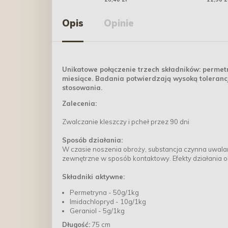
Opis
Opinie
Unikatowe połączenie trzech składników: permetr
miesiące. Badania potwierdzają wysoką tolerancj
stosowania.
Zalecenia:
Zwalczanie kleszczy i pcheł przez 90 dni
Sposób działania:
W czasie noszenia obroży, substancja czynna uwalania
zewnętrzne w sposób kontaktowy. Efekty działania ob
Składniki aktywne:
Permetryna - 50g/1kg
Imidachlopryd - 10g/1kg
Geraniol - 5g/1kg
Długość:
75 cm