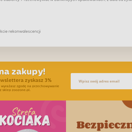
akcie rekonwalescencji
na zakupy!
ewslettera zyskasz 3%
ra wyrażasz zgodę na przechowywanie
z sklep zoozone.pl.