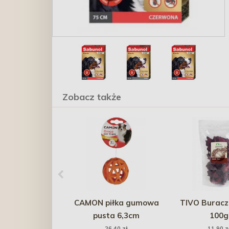
Zobacz także
CAMON piłka gumowa
TIVO Buracz
pusta 6,3cm
100g
26,40 zł
11,90 z