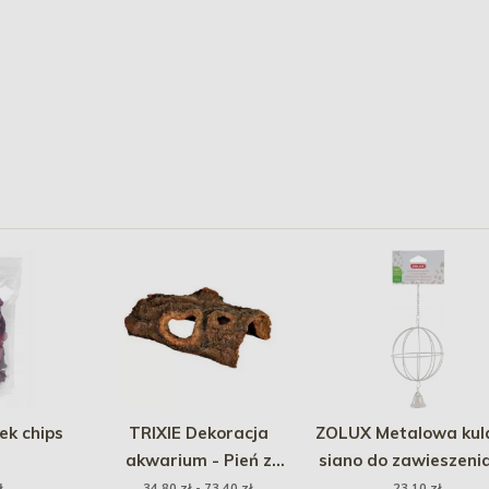
ek chips
TRIXIE Dekoracja
ZOLUX Metalowa kul
akwarium - Pień z
siano do zawieszenia
kryjówką
10 cm - beżowa
ł
34,80 zł - 73,40 zł
23,10 zł