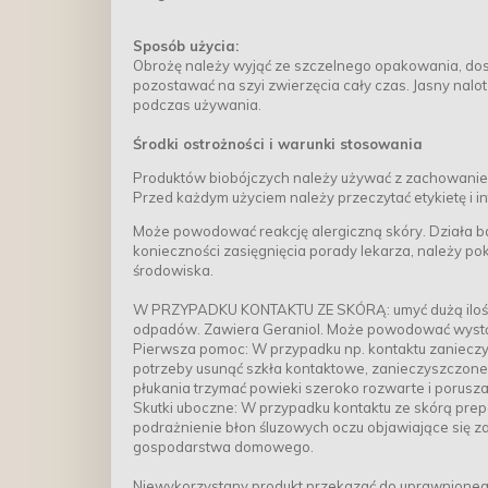
Sposób użycia:
Obrożę należy wyjąć ze szczelnego opakowania, dos
pozostawać na szyi zwierzęcia cały czas. Jasny nalo
podczas używania.
Środki ostrożności i warunki stosowania
Produktów biobójczych należy używać z zachowanie
Przed każdym użyciem należy przeczytać etykietę i i
Może powodować reakcję alergiczną skóry. Działa b
konieczności zasięgnięcia porady lekarza, należy pok
środowiska.
W PRZYPADKU KONTAKTU ZE SKÓRĄ: umyć dużą ilośc
odpadów. Zawiera Geraniol. Może powodować wystąpi
Pierwsza pomoc: W przypadku np. kontaktu zanieczys
potrzeby usunąć szkła kontaktowe, zanieczyszczone 
płukania trzymać powieki szeroko rozwarte i porusza
Skutki uboczne: W przypadku kontaktu ze skórą pr
podrażnienie błon śluzowych oczu objawiające się z
gospodarstwa domowego.
Niewykorzystany produkt przekazać do uprawnioneg