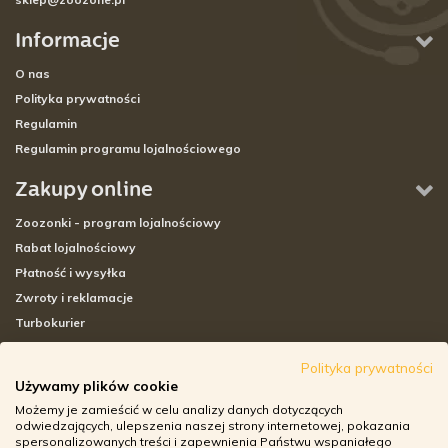
Informacje
O nas
Polityka prywatności
Regulamin
Regulamin programu lojalnościowego
Zakupy online
Zoozonki - program lojalnościowy
Rabat lojalnościowy
Płatność i wysyłka
Zwroty i reklamacje
Turbokurier
Sklepy stacjonarne
Polityka prywatności
Używamy plików cookie
Adresy sklepów stacjonarnych
Możemy je zamieścić w celu analizy danych dotyczących
Godziny otwarcia sklepów
odwiedzających, ulepszenia naszej strony internetowej, pokazania
spersonalizowanych treści i zapewnienia Państwu wspaniałego
Aplikacja zoozone.pl