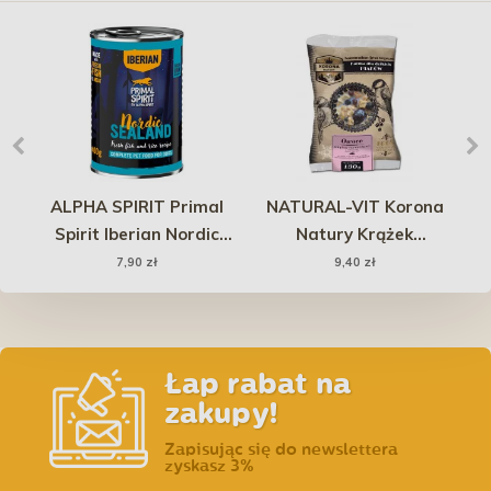
ALPHA SPIRIT Primal
NATURAL-VIT Korona
e
Spirit Iberian Nordic
Natury Krążek
Tr
Sealand 400g (puszka)
tłuszczowy 130g -
7,90 zł
9,40 zł
owocowy
Łap rabat na
zakupy!
Zapisując się do newslettera
zyskasz 3%