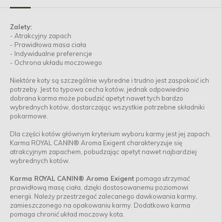
Zalety:
- Atrakcyjny zapach
- Prawidłowa masa ciała
- Indywidualne preferencje
- Ochrona układu moczowego
Niektóre koty są szczególnie wybredne i trudno jest zaspokoić ich
potrzeby. Jest to typowa cecha kotów, jednak odpowiednio
dobrana karma może pobudzić apetyt nawet tych bardzo
wybrednych kotów, dostarczając wszystkie potrzebne składniki
pokarmowe.
Dla części kotów głównym kryterium wyboru karmy jest jej zapach.
Karma ROYAL CANIN® Aroma Exigent charakteryzuje się
atrakcyjnym zapachem, pobudzając apetyt nawet najbardziej
wybrednych kotów.
Karma ROYAL CANIN® Aroma Exigent
pomaga utrzymać
prawidłową masę ciała, dzięki dostosowanemu poziomowi
energii. Należy przestrzegać zalecanego dawkowania karmy,
zamieszczonego na opakowaniu karmy. Dodatkowo karma
pomaga chronić układ moczowy kota.