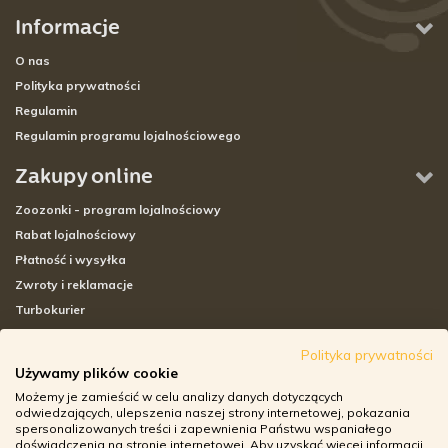
Informacje
O nas
Polityka prywatności
Regulamin
Regulamin programu lojalnościowego
Zakupy online
Zoozonki - program lojalnościowy
Rabat lojalnościowy
Płatność i wysyłka
Zwroty i reklamacje
Turbokurier
Sklepy stacjonarne
Polityka prywatności
Używamy plików cookie
Adresy sklepów stacjonarnych
Możemy je zamieścić w celu analizy danych dotyczących
Godziny otwarcia sklepów
odwiedzających, ulepszenia naszej strony internetowej, pokazania
spersonalizowanych treści i zapewnienia Państwu wspaniałego
Aplikacja zoozone.pl
doświadczenia na stronie internetowej. Aby uzyskać więcej informacji