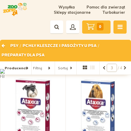
Wysyłka
Pomoc dla zwierząt
Sklepy stacjonarne
Turbokurier
0
/
/
PSY
PCHŁY KLESZCZE I PASOŻYTY U PSA
PREPARATY DLA PSA
/ 4