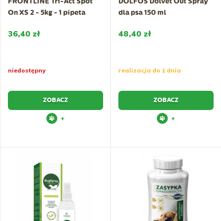
FRONTLINE Tri-Act Spot
DOLFOS Dolvet Out Spray
On XS 2 - 5kg - 1 pipeta
dla psa 150 ml
36,40 zł
48,40 zł
niedostępny
realizacja do 1 dnia
ZOBACZ
ZOBACZ
+
+