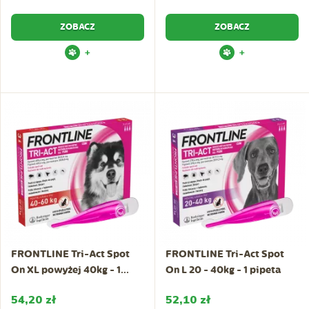
ZOBACZ
ZOBACZ
+
+
FRONTLINE Tri-Act Spot
FRONTLINE Tri-Act Spot
On XL powyżej 40kg - 1...
On L 20 - 40kg - 1 pipeta
54,20 zł
52,10 zł