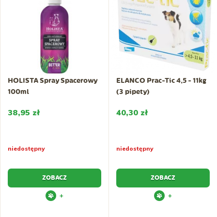
HOLISTA Spray Spacerowy
ELANCO Prac-Tic 4,5 - 11kg
100ml
(3 pipety)
38,95 zł
40,30 zł
niedostępny
niedostępny
ZOBACZ
ZOBACZ
+
+