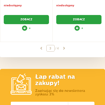
niedostępny
niedostępny
ZOBACZ
ZOBACZ
+
+
/ 4
Łap rabat na
zakupy!
Zapisując się do newslettera
zyskasz 3%