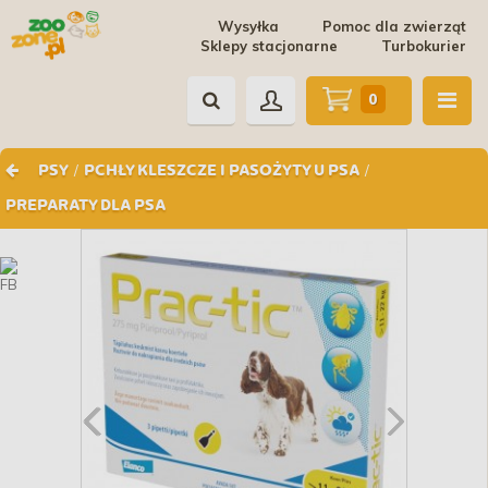
Wysyłka
Pomoc dla zwierząt
Sklepy stacjonarne
Turbokurier
0
/
/
PSY
PCHŁY KLESZCZE I PASOŻYTY U PSA
PREPARATY DLA PSA