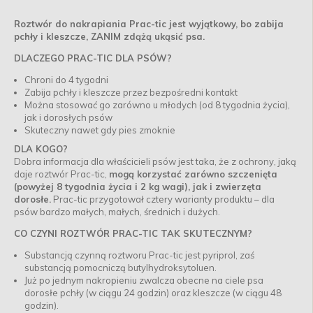
Roztwór do nakrapiania Prac-tic jest wyjątkowy, bo zabija
pchły i kleszcze, ZANIM zdążą ukąsić psa.
DLACZEGO PRAC-TIC DLA PSÓW?
Chroni do 4 tygodni
Zabija pchły i kleszcze przez bezpośredni kontakt
Można stosować go zarówno u młodych (od 8 tygodnia życia),
jak i dorosłych psów
Skuteczny nawet gdy pies zmoknie
DLA KOGO?
Dobra informacja dla właścicieli psów jest taka, że z ochrony, jaką
daje roztwór Prac-tic,
mogą korzystać zarówno szczenięta
(powyżej 8 tygodnia życia i 2 kg wagi), jak i zwierzęta
dorosłe.
Prac-tic przygotował cztery warianty produktu – dla
psów bardzo małych, małych, średnich i dużych.
CO CZYNI ROZTWÓR PRAC-TIC TAK SKUTECZNYM?
Substancją czynną roztworu Prac-tic jest pyriprol, zaś
substancją pomocniczą butylhydroksytoluen.
Już po jednym nakropieniu zwalcza obecne na ciele psa
dorosłe pchły (w ciągu 24 godzin) oraz kleszcze (w ciągu 48
godzin).