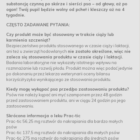
substancję czynną po skórze i sierści psa – od głowy, aż po
ogon! Twój pupil będzie wolny od pcheł i kleszczy aż na 4
tygodnie.
CZĘSTO ZADAWANE PYTANIA:
Czy produkt może być stosowany w trakcie ciąży lub
karmienia szczeniąt?
Bezpieczeństwo produktu stosowanego w czasie ciąży i laktacji,
ani też u zwierząt hodowlanych
nie zostało określone, więc nie
zaleca się stosowania produktu w czasie ciąży i laktacji.
Badania laboratoryjne nie wykazały istotnego wpływu na
rozmnażanie lub rozwój płodu. Produkt można więc podać jedynie
po dokonaniu przez lekarza weterynarii oceny bilansu
korzyści/ryzyka wynikającego ze stosowania produktu.
Kiedy mogę wykąpać psa przed/po zastosowaniu produktu?
Psów nie należy kąpać ani myć szamponem przez 48 godzin
przed zastosowaniem produktu, ani w ciągu 24 godzin po jego
zastosowaniu.
Skrócona informacja o leku Prac-tic
Prac-tic 56,25 mg roztwór do nakrapiania dla bardzo małych
psów
Prac-tic 137,5 mg roztwór do nakrapiania dla małych psów
Prac-tic 275 mg roztwór do nakrapiania dla średnich psów