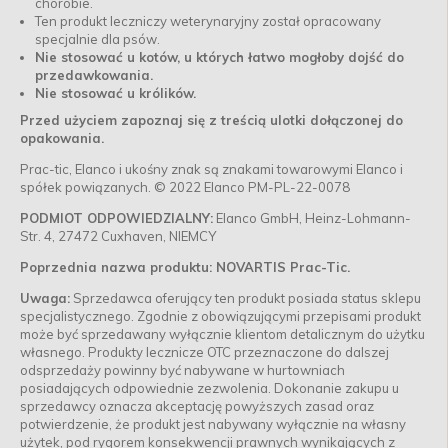
chorobie.
Ten produkt leczniczy weterynaryjny został opracowany
specjalnie dla psów.
Nie stosować u kotów, u których łatwo mogłoby dojść do
przedawkowania.
Nie stosować u królików.
Przed użyciem zapoznaj się z treścią ulotki dołączonej do
opakowania.
Prac-tic, Elanco i ukośny znak są znakami towarowymi Elanco i
spółek powiązanych. © 2022 Elanco PM-PL-22-0078
PODMIOT ODPOWIEDZIALNY:
Elanco GmbH, Heinz-Lohmann-
Str. 4, 27472 Cuxhaven, NIEMCY
Poprzednia nazwa produktu: NOVARTIS Prac-Tic.
Uwaga:
Sprzedawca oferujący ten produkt posiada status sklepu
specjalistycznego. Zgodnie z obowiązującymi przepisami produkt
może być sprzedawany wyłącznie klientom detalicznym do użytku
własnego. Produkty lecznicze OTC przeznaczone do dalszej
odsprzedaży powinny być nabywane w hurtowniach
posiadających odpowiednie zezwolenia. Dokonanie zakupu u
sprzedawcy oznacza akceptację powyższych zasad oraz
potwierdzenie, że produkt jest nabywany wyłącznie na własny
użytek, pod rygorem konsekwencji prawnych wynikających z