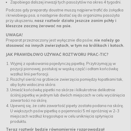
Zapobiega dalszej inwazji tych pasożytów na okres 4 tygodni.
Podczas gdy preparaty doustne muszą najpierw trafić do żołądka
i krwiobiegu psa, a następnie dostać się do organizmu pasożyta
przy ukąszeniu,
nasz roztwór działa jeszcze zanim pchły i
kleszcze zaczną żerować na psie.
UWAGA!
Preparat przeznaczony jest wyłącznie dla psów,
nie należy go
stosować na innych zwierzętach, w tym na królikach i kotach.
JAK PRAWIDŁOWO UŻYWAĆ ROZTWORU PRAC-TIC?
Wyjmij z opakowania pojedynczą pipetkę. Przytrzymaj ją w
pozycji pionowej, postukaj w wąską część i odłam końcówkę
wzdłuż linii perforacji.
Rozchyl sierść na grzbiecie zwierzęcia pomiędzy łopatkami tak,
aby była widoczna skóra.
Umieść końcówkę pipetki na skórze i kilkukrotnie delikatnie
ściśnij pipetkę w jednym lub dwóch miejscach w celu wyciśnięcia
zawartości na skórę.
Upewnij się, że cała zawartość pipety została podana na skórę.
U większych psów pipetkę o pojemności 5 ml opróżniaj w 2-3
miejscach wzdłuż kręgosłupa w celu uniknięcia spłynięcia
produktu.
Teraz roztwór będzie równomiernie rozprowadzał