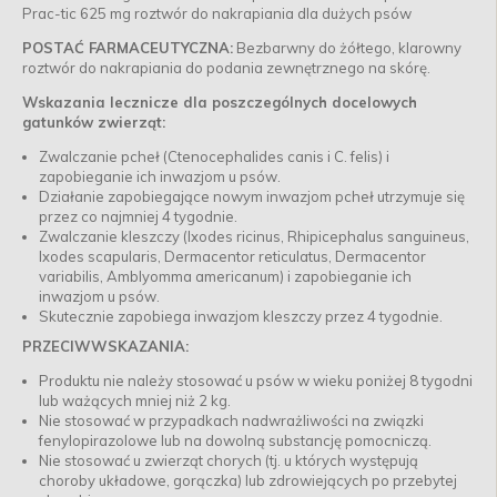
Prac-tic 625 mg roztwór do nakrapiania dla dużych psów
POSTAĆ FARMACEUTYCZNA:
Bezbarwny do żółtego, klarowny
roztwór do nakrapiania do podania zewnętrznego na skórę.
Wskazania lecznicze dla poszczególnych docelowych
gatunków zwierząt:
Zwalczanie pcheł (Ctenocephalides canis i C. felis) i
zapobieganie ich inwazjom u psów.
Działanie zapobiegające nowym inwazjom pcheł utrzymuje się
przez co najmniej 4 tygodnie.
Zwalczanie kleszczy (Ixodes ricinus, Rhipicephalus sanguineus,
Ixodes scapularis, Dermacentor reticulatus, Dermacentor
variabilis, Amblyomma americanum) i zapobieganie ich
inwazjom u psów.
Skutecznie zapobiega inwazjom kleszczy przez 4 tygodnie.
PRZECIWWSKAZANIA:
Produktu nie należy stosować u psów w wieku poniżej 8 tygodni
lub ważących mniej niż 2 kg.
Nie stosować w przypadkach nadwrażliwości na związki
fenylopirazolowe lub na dowolną substancję pomocniczą.
Nie stosować u zwierząt chorych (tj. u których występują
choroby układowe, gorączka) lub zdrowiejących po przebytej