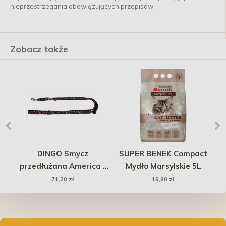
nieprzestrzegania obowiązujących przepisów.
Zobacz także
a
DINGO Smycz
SUPER BENEK Compact
Be
przedłużana America -
Mydło Marsylskie 5L
Alabama 2 cm x 120-220
71,20 zł
19,80 zł
cm