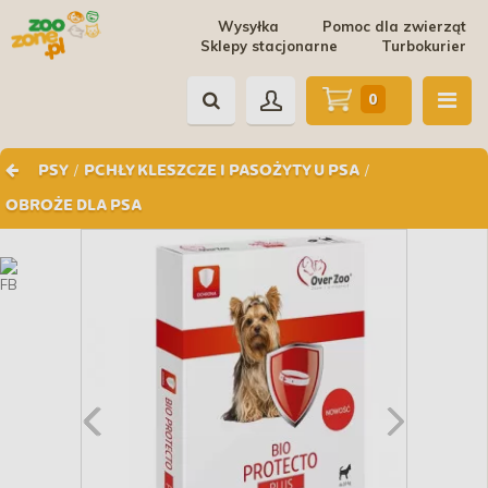
Wysyłka
Pomoc dla zwierząt
Sklepy stacjonarne
Turbokurier
0
/
/
PSY
PCHŁY KLESZCZE I PASOŻYTY U PSA
OBROŻE DLA PSA