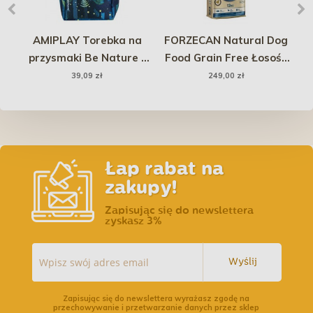
do
AMIPLAY Torebka na
FORZECAN Natural Dog
MR
przysmaki Be Nature -
Food Grain Free Łosoś i
P
Forest
tuńczyk 12kg
39,09 zł
249,00 zł
Łap rabat na
zakupy!
Zapisując się do newslettera
zyskasz 3%
Wyślij
Zapisując się do newslettera wyrażasz zgodę na
przechowywanie i przetwarzanie danych przez sklep