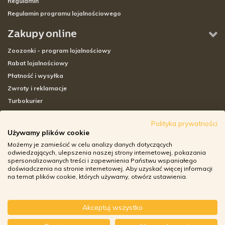
Regulamin
Regulamin programu lojalnościowego
Zakupy online
Zoozonki - program lojalnościowy
Rabat lojalnościowy
Płatność i wysyłka
Zwroty i reklamacje
Turbokurier
Sklepy stacjonarne
Polityka prywatności
Używamy plików cookie
Adresy sklepów stacjonarnych
Możemy je zamieścić w celu analizy danych dotyczących
Godziny otwarcia sklepów
odwiedzających, ulepszenia naszej strony internetowej, pokazania
spersonalizowanych treści i zapewnienia Państwu wspaniałego
Aplikacja zoozone.pl
doświadczenia na stronie internetowej. Aby uzyskać więcej informacji
Zwroty i reklamacje
na temat plików cookie, których używamy, otwórz ustawienia.
Akceptuj wszystko
© ZOOZONE.PL 2018