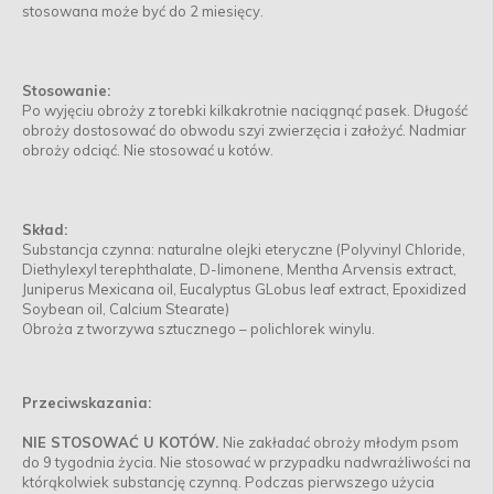
stosowana może być do 2 miesięcy.
Stosowanie:
Po wyjęciu obroży z torebki kilkakrotnie naciągnąć pasek. Długość
obroży dostosować do obwodu szyi zwierzęcia i założyć. Nadmiar
obroży odciąć. Nie stosować u kotów.
Skład:
Substancja czynna: naturalne olejki eteryczne (Polyvinyl Chloride,
Diethylexyl terephthalate, D-limonene, Mentha Arvensis extract,
Juniperus Mexicana oil, Eucalyptus GLobus leaf extract, Epoxidized
Soybean oil, Calcium Stearate)
Obroża z tworzywa sztucznego – polichlorek winylu.
Przeciwskazania:
NIE STOSOWAĆ U KOTÓW.
Nie zakładać obroży młodym psom
do 9 tygodnia życia. Nie stosować w przypadku nadwrażliwości na
którąkolwiek substancję czynną. Podczas pierwszego użycia