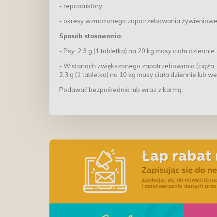
- reproduktory
- okresy wzmożonego zapotrzebowania żywieniow
Sposób stosowania:
- Psy: 2,3 g (1 tabletka) na 20 kg masy ciała dziennie
- W stanach zwiększonego zapotrzebowania (ciąża, la
2,3 g (1 tabletka) na 10 kg masy ciała dziennie lub w
Podawać bezpośrednio lub wraz z karmą.
Łap rabat 
Zapisując się do n
Zapisując się do newslette
i przetwarzanie danych prze