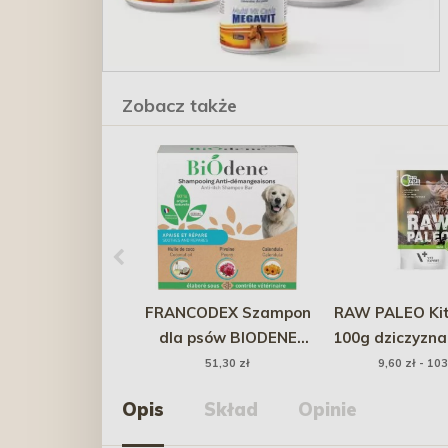
Zobacz także
FRANCODEX Szampon
RAW PALEO Ki
dla psów BIODENE
100g dziczyzna 
przeciwświądowy w
51,30 zł
9,60 zł - 103
kostce 100 ml
Opis
Skład
Opinie