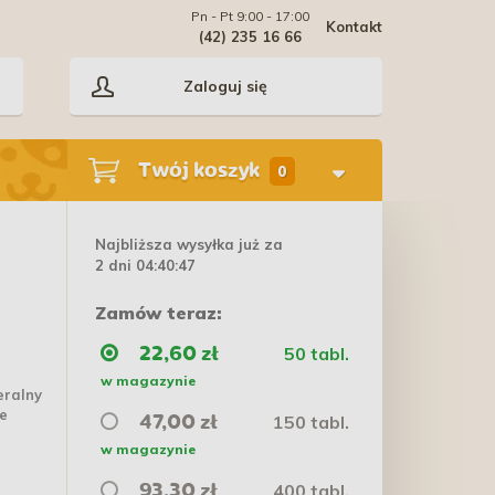
Pn - Pt 9:00 - 17:00
Kontakt
(42) 235 16 66
Zaloguj się
Twój koszyk
0
Najbliższa wysyłka już za
2 dni 04:40:46
Zamów teraz:
50 tabl.
22,60 zł
w magazynie
eralny
ie
150 tabl.
47,00 zł
w magazynie
400 tabl.
93,30 zł