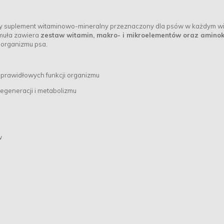
 suplement witaminowo-mineralny przeznaczony dla psów w każdym wi
rmuła zawiera
zestaw witamin, makro- i mikroelementów oraz amino
 organizmu psa.
i prawidłowych funkcji organizmu
egeneracji i metabolizmu
w