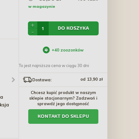
w magazynie
+
DO KOSZYKA
-
+
40
zoozonków
To jest najniższa cena w ciągu 30 dni
od 13,90 zł
Dostawa:
Chcesz kupić produkt w naszym
na
MIAMOR Feine Filets w
TETRA Goldfish Gold
sklepie stacjonarnym? Zadzwoń i
sprawdź jego dostępność
ksja
galaretce saszetka -
Exotic 250 ml
tuńczyk z warzywami
6,30 zł - 69,60 zł
27,60 zł
KONTAKT DO SKLEPU