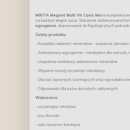
MIKITA Megavit Multi Vit Canis Mix
to kompleksowy
na każdym etapie życia. Starannie zbilansowana fo
egzogenne
, dopasowane do fizjologicznych potrzeb
Zalety produktu:
- Kompleks witamin i minerałów – wsparcie zdrowia 
- Aminokwasy egzogenne – niezbędne dla wzrostu, r
- Uzupełnia niedobory witaminowo-mineralne
- Wspiera rozwój szczeniąt i młodzieży
- Dla suk ciężarnych i karmiących oraz reproduktoró
- Odpowiedni dla psów dorosłych i aktywnych
Wskazania:
- szczenięta i młodzież
- psy dorosłe
- suki ciężarne i karmiące