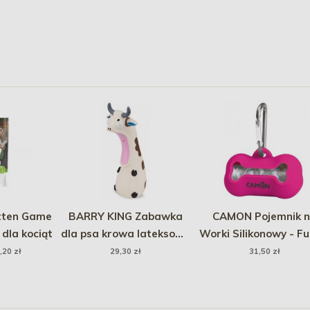
tten Game
BARRY KING Zabawka
CAMON Pojemnik 
dla kociąt
dla psa krowa lateksowa
Worki Silikonowy - Fu
18 cm
,20 zł
29,30 zł
31,50 zł