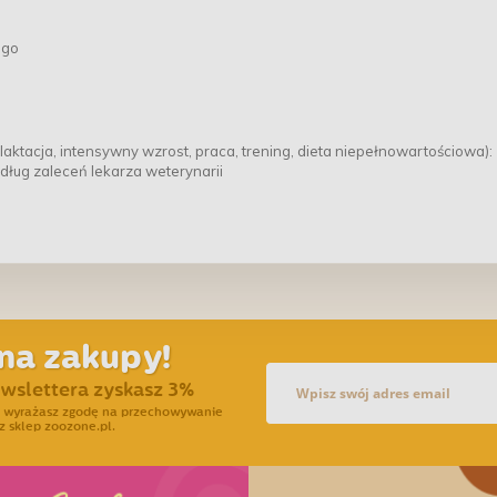
ego
ktacja, intensywny wzrost, praca, trening, dieta niepełnowartościowa):
edług zaleceń lekarza weterynarii
na zakupy!
ewslettera zyskasz 3%
ra wyrażasz zgodę na przechowywanie
z sklep zoozone.pl.