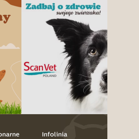
jonarne
Infolinia