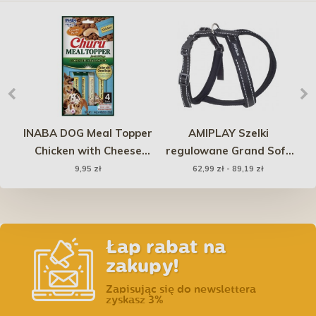
z
INABA DOG Meal Topper
AMIPLAY Szelki
mi
Chicken with Cheese
regulowane Grand Soft
Recipe 4x 14g (56g)
Reflective - Czarne
j
9,95 zł
62,99 zł - 89,19 zł
Łap rabat na
zakupy!
Zapisując się do newslettera
zyskasz 3%