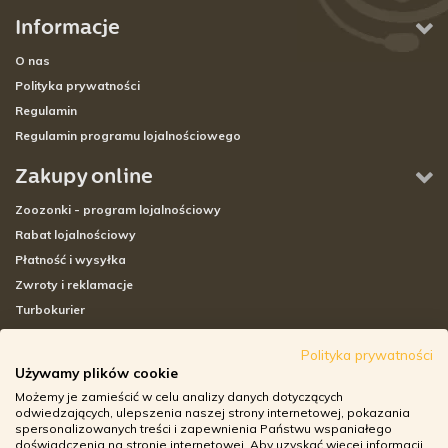
Informacje
O nas
Polityka prywatności
Regulamin
Regulamin programu lojalnościowego
Zakupy online
Zoozonki - program lojalnościowy
Rabat lojalnościowy
Płatność i wysyłka
Zwroty i reklamacje
Turbokurier
Sklepy stacjonarne
Polityka prywatności
Używamy plików cookie
Adresy sklepów stacjonarnych
Możemy je zamieścić w celu analizy danych dotyczących
Godziny otwarcia sklepów
odwiedzających, ulepszenia naszej strony internetowej, pokazania
spersonalizowanych treści i zapewnienia Państwu wspaniałego
Aplikacja zoozone.pl
doświadczenia na stronie internetowej. Aby uzyskać więcej informacji