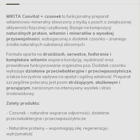
MIKITA Canvital + czosnek
to funkcjonalny preparat
witaminowo-mineralny stworzony z myślą o psach o zwiększonej
aktywności fizycznej i użytkowej. Bazuje na kompozycji
naturalnych protein, witamin i minerałów o wysokiej
przyswajalności
, wzbogaconej o dodatek czosnku – znanego
źródła naturalnych substancji obronnych.
Formuła oparta na
drożdżach, serwatce, fosforanie i
kompleksie witamin
wspiera kondycję, wydolność oraz
prawidłowe funkcjonowanie organizmu psa. Dodatek czosnku
wykazuje
działanie przeciwbakteryjne i przeciwpasożytnicze
,
a także korzystnie wpływa na apetyt i ogólną witalność. Preparat
szczególnie polecany jest psom
stróżującym, służbowym i
pracującym
, narażonym na intensywny wysiłek i stres
środowiskowy.
Zalety produktu:
- Czosnek – naturalne wsparcie odporności, działanie
przeciwbakteryjne i przeciwpasożytnicze
- Naturalne proteiny – wspomagają siłę, regenerację i
wytrzymałość