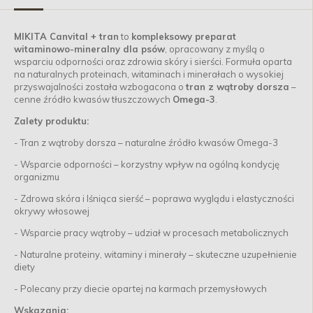
MIKITA Canvital + tran
to
kompleksowy preparat
witaminowo-mineralny dla psów
, opracowany z myślą o
wsparciu odporności oraz zdrowia skóry i sierści. Formuła oparta
na naturalnych proteinach, witaminach i minerałach o wysokiej
przyswajalności została wzbogacona o
tran z wątroby dorsza
–
cenne źródło kwasów tłuszczowych
Omega-3
.
Zalety produktu:
- Tran z wątroby dorsza – naturalne źródło kwasów Omega-3
- Wsparcie odporności – korzystny wpływ na ogólną kondycję
organizmu
- Zdrowa skóra i lśniąca sierść – poprawa wyglądu i elastyczności
okrywy włosowej
- Wsparcie pracy wątroby – udział w procesach metabolicznych
- Naturalne proteiny, witaminy i minerały – skuteczne uzupełnienie
diety
- Polecany przy diecie opartej na karmach przemysłowych
Wskazania: