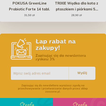
a
POKUSA GreenLine
TRIXIE Wędka dla kota z
MI
i
Probiotic Forte 14 tabl.
ptaszkiem i piórkami 50
-
cm
31,50 zł
28,90 zł
Łap rabat na
zakupy!
Zapisując się do newslettera
zyskasz 3%
Wyślij
Zapisując się do newslettera wyrażasz zgodę na
przechowywanie i przetwarzanie danych przez sklep
zoozone.pl.