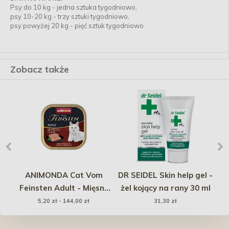
Psy do 10 kg - jedna sztuka tygodniowo,
psy 10-20 kg - trzy sztuki tygodniowo,
psy powyżej 20 kg - pięć sztuk tygodniowo
Zobacz także
nt
ANIMONDA Cat Vom
DR SEIDEL Skin help gel -
AN
e -
Feinsten Adult - Mięsny
żel kojący na rany 30 ml
W
do
koktajl
5,20 zł - 144,00 zł
31,30 zł
50