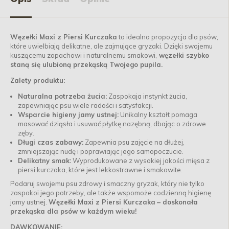
Węzełki Maxi z Piersi Kurczaka
to idealna propozycja dla psów,
które uwielbiają delikatne, ale zajmujące gryzaki. Dzięki swojemu
kuszącemu zapachowi i naturalnemu smakowi,
węzełki szybko
staną się ulubioną przekąską Twojego pupila.
Zalety produktu:
Naturalna potrzeba żucia:
Zaspokaja instynkt żucia,
zapewniając psu wiele radości i satysfakcji.
Wsparcie higieny jamy ustnej:
Unikalny kształt pomaga
masować dziąsła i usuwać płytkę nazębną, dbając o zdrowe
zęby.
Długi czas zabawy:
Zapewnia psu zajęcie na dłużej,
zmniejszając nudę i poprawiając jego samopoczucie.
Delikatny smak:
Wyprodukowane z wysokiej jakości mięsa z
piersi kurczaka, które jest lekkostrawne i smakowite.
Podaruj swojemu psu zdrowy i smaczny gryzak, który nie tylko
zaspokoi jego potrzeby, ale także wspomoże codzienną higienę
jamy ustnej.
Węzełki Maxi z Piersi Kurczaka
– doskonała
przekąska dla psów w każdym wieku!
DAWKOWANIE: