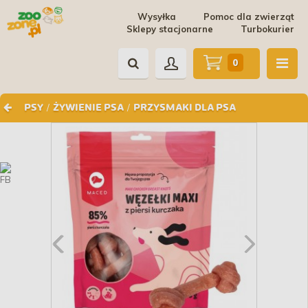
Wysyłka
Pomoc dla zwierząt
Sklepy stacjonarne
Turbokurier
0
/
/
PSY
ŻYWIENIE PSA
PRZYSMAKI DLA PSA