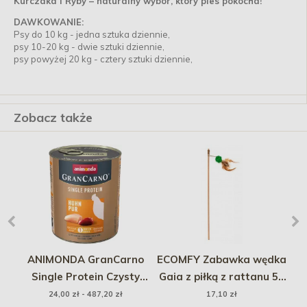
Kurczaka i Ryby – naturalny wybór, który pies pokocha!
DAWKOWANIE:
Psy do 10 kg - jedna sztuka dziennie,
psy 10-20 kg - dwie sztuki dziennie,
psy powyżej 20 kg - cztery sztuki dziennie,
Zobacz także
 -
ANIMONDA GranCarno
ECOMFY Zabawka wędka
PE
5x
Single Protein Czysty
Gaia z piłką z rattanu 50
a
Kurczak 800g
cm
24,00 zł - 487,20 zł
17,10 zł