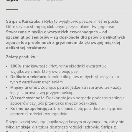
Strips z Kurczaka i Ryby
to wyjątkowo pyszne, mięsne paski,
które szybko staną się ulubionym przysmakiem Twojego psa.
Stworzone z myślą o wszystkich czworonogach – od
szczeniąt po seniorów – są doskonałe dla psów o delikatnych
zębach lub problemach z gryzieniem dzięki swojej miękkiej i
delikatnej strukturze.
Zalety produktu:
100% smakowitości:
Naturalne składniki gwarantują
wyjątkowy smak, który uwielbiają psy.
Delikatna tekstura:
Idealne dla psów małych, starszych lub
tych z wrażliwym uzębieniem.
Mięsny aromat:
Zachęca psa do jedzenia i sprawia, że każdy
kęs jest prawdziwą przyjemnością.
Wszechstronność:
Doskonałe jako nagroda podczas treningu,
spacerów czy jako przekąska między posiłkami.
Karma uzupełniająca:
Urozmaica dietę psa, dostarczając mu
smacznej radości każdego dnia.
Rozpieszczaj swojego pupila wyjątkowym przysmakiem, który nie
tylko smakuje, ale także dostarcza radości i zdrowia.
Strips z