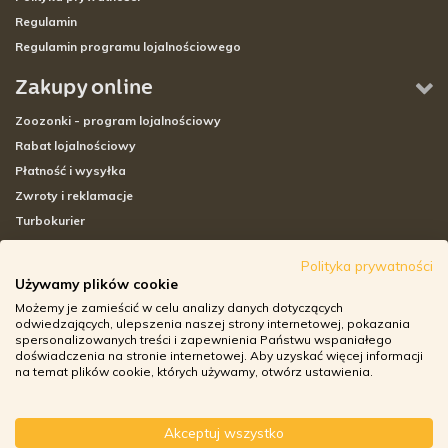
Regulamin
Regulamin programu lojalnościowego
Zakupy online
Zoozonki - program lojalnościowy
Rabat lojalnościowy
Płatność i wysyłka
Zwroty i reklamacje
Turbokurier
Sklepy stacjonarne
Polityka prywatności
Używamy plików cookie
Adresy sklepów stacjonarnych
Możemy je zamieścić w celu analizy danych dotyczących
Godziny otwarcia sklepów
odwiedzających, ulepszenia naszej strony internetowej, pokazania
spersonalizowanych treści i zapewnienia Państwu wspaniałego
Aplikacja zoozone.pl
doświadczenia na stronie internetowej. Aby uzyskać więcej informacji
Zwroty i reklamacje
na temat plików cookie, których używamy, otwórz ustawienia.
Akceptuj wszystko