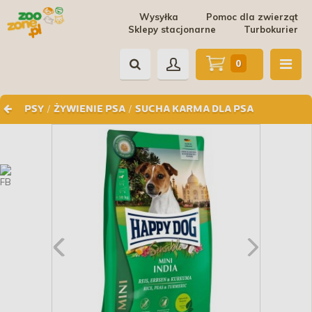
Wysyłka
Pomoc dla zwierząt
Sklepy stacjonarne
Turbokurier
0
/
/
PSY
ŻYWIENIE PSA
SUCHA KARMA DLA PSA