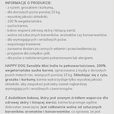
INFORMACJE O PRODUKCIE:
- z ryżem, groszkiem i kurkumą,,
- dla dorosłych psów poniżej 10 kg,
- wysokiej jakości składniki,
- 100 % wegetariańska,
- sucha karma,
- kokos wspiera zdrową skórę i lśniącą sierść,
- wolna od sztucznych barwników, aromatów czy konserwantów,
- dla wymagających i wrażliwych psów,
- wspomaga trawienie.
- żurawina dostarcza cennych witamin i przeciwutleniaczy,
- przyjazna dla żołądka i jelit,
- dla psów z nietolerancjami pokarmowymi lub alergiami,
HAPPY DOG Sensible Mini India to pełnowartościowa, 100%
wegetariańska sucha karma
, opracowana z myślą o dorosłych
psach małych ras, ważących poniżej 10 kg.
Składając się z ryżu,
groszku i kurkumy,
karma wykorzystuje tylko wysokiej jakości
składniki, aby zaspokoić potrzeby nawet najbardziej
wymagających i wrażliwych czworonogów.
Z dodatkiem kokosu, który jest znanym źródłem wsparcia dla
zdrowej skóry i lśniącej sierści
, karma ta promuje ogólne
dobrostan zwierzęcia.
Jest całkowicie wolna od sztucznych
barwników, aromatów i konserwantów
, co sprawia, że jest