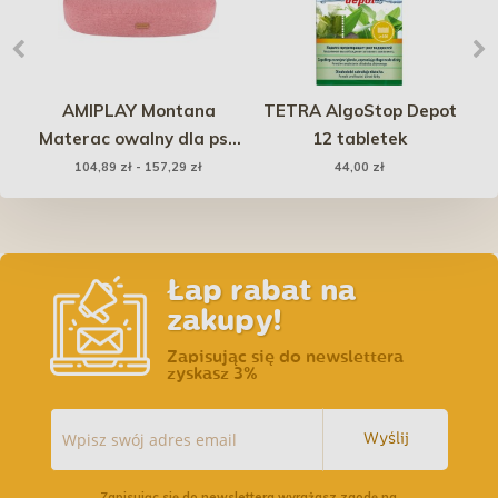
ll
AMIPLAY Montana
TETRA AlgoStop Depot
Materac owalny dla psa
12 tabletek
Bu
- Różowy
104,89 zł - 157,29 zł
44,00 zł
Łap rabat na
zakupy!
Zapisując się do newslettera
zyskasz 3%
Wyślij
Zapisując się do newslettera wyrażasz zgodę na