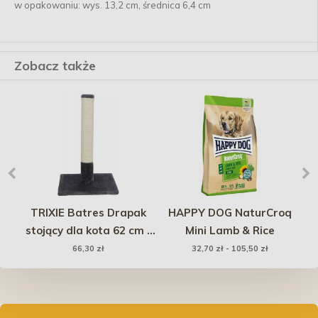
w opakowaniu: wys. 13,2 cm, średnica 6,4 cm
Zobacz także
Fit
TRIXIE Batres Drapak
HAPPY DOG NaturCroq
t
stojący dla kota 62 cm -
Mini Lamb & Rice
z
platynowy/szary
66,30 zł
32,70 zł - 105,50 zł