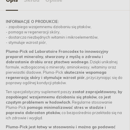
INFORMACJE O PRODUKCIE:
- zapobiega wzajemnemu dziobaniu się ptaków,
- pomaga w regeneracji skóry,
- dostarcza niezbędnych witamin i mikroelementów,
- stymuluje wzrost piór,
Pluma-Pick od Laboratoire Francodex to innowacyjny
preparat mineralny, stworzony z myślą o zdrowiu i
dobrostanie drobiu oraz ptactwa wodnego.
Dzięki unikalnej
formule, wzbogaconej o minerały, aminokwasy, witaminy oraz
pierwiastki śladowe, Pluma-Pick
skutecznie wspomaga
regenerację skóry i stymuluje wzrost piór,
przyczyniając się do
poprawy ogólnej kondycji ptaków.
Ten specjalistyczny suplement paszy
został zaprojektowany, by
zapobiegać wzajemnemu dziobaniu się ptaków, co jest
częstym problemem w hodowlach.
Regularne stosowanie
Pluma-Pick
pomaga minimalizować stres w stadzie i
poprawia dobrostan ptaków,
co bezpośrednio przekłada się na
ich zdrowie i wygląd.
Pluma-Pick jest łatwy w stosowaniu i można go podawać