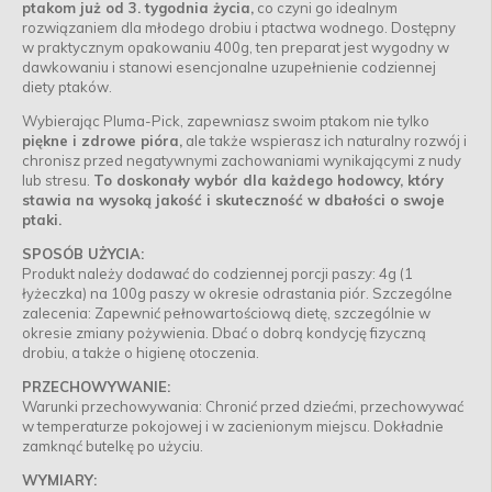
ptakom już od 3. tygodnia życia,
co czyni go idealnym
rozwiązaniem dla młodego drobiu i ptactwa wodnego. Dostępny
w praktycznym opakowaniu 400g, ten preparat jest wygodny w
dawkowaniu i stanowi esencjonalne uzupełnienie codziennej
diety ptaków.
Wybierając Pluma-Pick, zapewniasz swoim ptakom nie tylko
piękne i zdrowe pióra,
ale także wspierasz ich naturalny rozwój i
chronisz przed negatywnymi zachowaniami wynikającymi z nudy
lub stresu.
To doskonały wybór dla każdego hodowcy, który
stawia na wysoką jakość i skuteczność w dbałości o swoje
ptaki.
SPOSÓB UŻYCIA:
Produkt należy dodawać do codziennej porcji paszy: 4g (1
łyżeczka) na 100g paszy w okresie odrastania piór. Szczególne
zalecenia: Zapewnić pełnowartościową dietę, szczególnie w
okresie zmiany pożywienia. Dbać o dobrą kondycję fizyczną
drobiu, a także o higienę otoczenia.
PRZECHOWYWANIE:
Warunki przechowywania: Chronić przed dziećmi, przechowywać
w temperaturze pokojowej i w zacienionym miejscu. Dokładnie
zamknąć butelkę po użyciu.
WYMIARY: