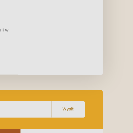
rii w
Wyślij