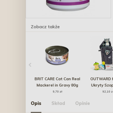
Zobacz także
BRIT CARE Cat Can Real
OUTWARD 
Mackerel in Gravy 80g
Ukryty Szo
zestaw intera
9,70 zł
92,10 z
zabawek w 
Opis
Skład
Opinie