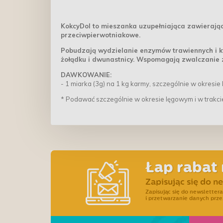
KokcyDol to mieszanka uzupełniająca zawierająca 
przeciwpierwotniakowe.
Pobudzają wydzielanie enzymów trawiennych i 
żołądku i dwunastnicy. Wspomagają zwalczanie z
DAWKOWANIE:
- 1 miarka (3g) na 1 kg karmy, szczególnie w okresie 
* Podawać szczególnie w okresie lęgowym i w trakci
Łap rabat 
Zapisując się do n
Zapisując się do newslette
i przetwarzanie danych prze