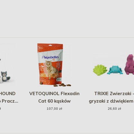
HOUND
VETOQUINOL Flexadin
TRIXIE Zwierzaki 
p Pracz
Cat 60 kąsków
gryzaki z dźwiękiem
ktywny - 6
cm / 1 szt.
ł
107,00 zł
26,60 zł
środku