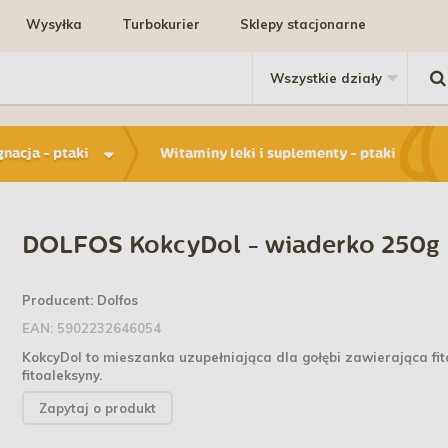
Wysyłka
Turbokurier
Sklepy stacjonarne
gnacja - ptaki
Witaminy leki i suplementy - ptaki
DOLFOS KokcyDol - wiaderko 250g
Producent:
Dolfos
EAN:
5902232646054
KokcyDol to mieszanka uzupełniająca dla gołębi zawierająca fit
fitoaleksyny.
Zapytaj o produkt