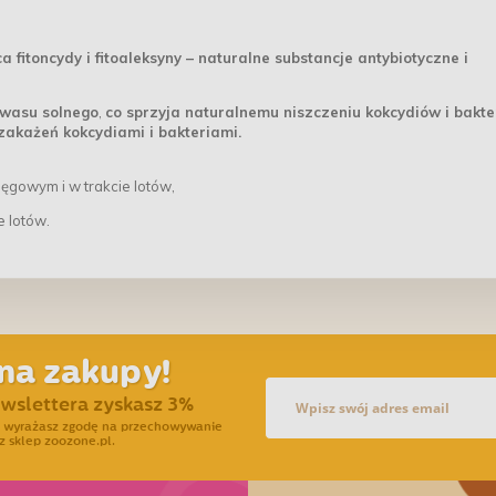
fitoncydy i fitoaleksyny – naturalne substancje antybiotyczne i
kwasu solnego
,
co sprzyja naturalnemu niszczeniu kokcydiów i bakte
akażeń kokcydiami i bakteriami.
lęgowym i w trakcie lotów,
e lotów.
na zakupy!
ewslettera zyskasz 3%
ra wyrażasz zgodę na przechowywanie
z sklep zoozone.pl.