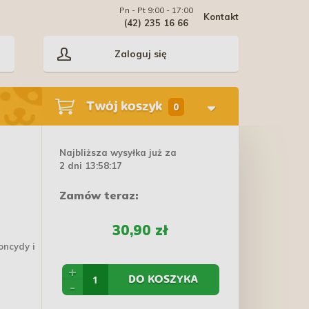
Pn - Pt 9:00 - 17:00
Kontakt
(42) 235 16 66
Zaloguj się
Twój koszyk
0
Najbliższa wysyłka już za
2 dni 13:58:16
Zamów teraz:
30,90 zł
oncydy i
+
DO KOSZYKA
-