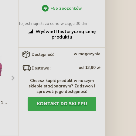
+
55
zoozonków
To jest najniższa cena w ciągu 30 dni
Wyświetl historyczną cenę
produktu
w magazynie
Dostępność
od 13,90 zł
Dostawa:
Chcesz kupić produkt w naszym
sklepie stacjonarnym? Zadzwoń i
sprawdź jego dostępność
-
BRIT CARE Mini Yorkshire
AMIPLAY Transporter
 13
- Salmon & Tuna
New York - Czarny
KONTAKT DO SKLEPU
16,00 zł - 299,60 zł
259,99 zł - 279,99 zł