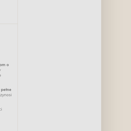
om o
y
e
 pełne
rzynosi
ci