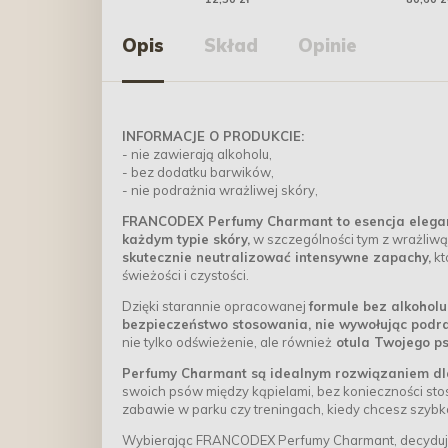
6kg - br
Opis
Skład
Opinie
INFORMACJE O PRODUKCIE:
- nie zawierają alkoholu,
- bez dodatku barwików,
- nie podrażnia wrażliwej skóry,
FRANCODEX Perfumy Charmant to esencja elegancj
każdym typie skóry,
w szczególności tym z wrażliw
skutecznie neutralizować intensywne zapachy,
kt
świeżości i czystości.
Dzięki starannie opracowanej
formule bez alkoholu
bezpieczeństwo stosowania, nie wywołując podraż
nie tylko odświeżenie, ale również
otula Twojego p
Perfumy Charmant są idealnym rozwiązaniem dl
swoich psów między kąpielami, bez konieczności st
zabawie w parku czy treningach, kiedy chcesz szybko
Wybierając FRANCODEX Perfumy Charmant, decydujesz