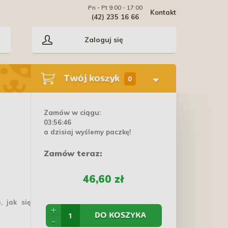
Pn - Pt 9:00 - 17:00
Kontakt
(42) 235 16 66
Zaloguj się
Twój koszyk
0
Zamów w ciągu:
03:56:45
a dzisiaj wyślemy paczkę!
Zamów teraz:
46,60 zł
, jak się
+
DO KOSZYKA
-