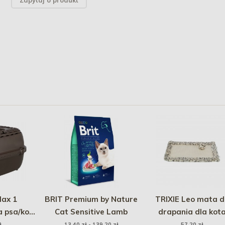
Zapytaj o produkt
lax 1
BRIT Premium by Nature
TRIXIE Leo mata d
a psa/kota
Cat Sensitive Lamb
drapania dla kot
 48 cm do
kremowa 55 x 35c
ł
13,40 zł - 139,20 zł
57,20 zł