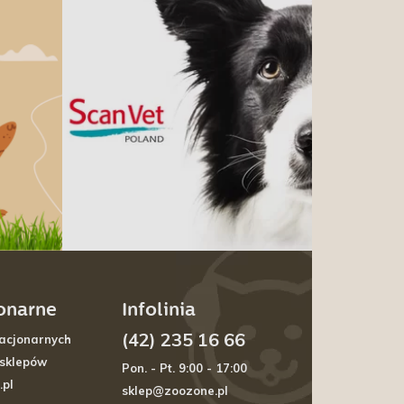
jonarne
Infolinia
(42) 235 16 66
acjonarnych
 sklepów
Pon. - Pt. 9:00 - 17:00
.pl
sklep@zoozone.pl