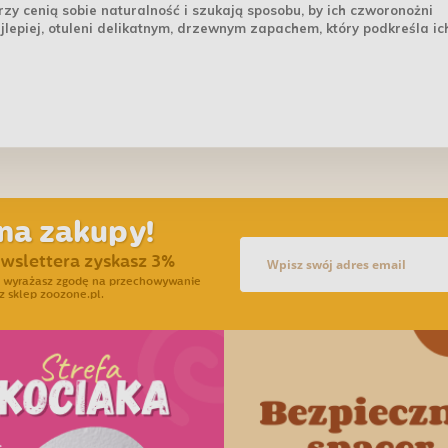
rzy cenią sobie naturalność i szukają sposobu, by ich czworonożni
ajlepiej, otuleni delikatnym, drzewnym zapachem, który podkreśla ic
na zakupy!
ewslettera zyskasz 3%
ra wyrażasz zgodę na przechowywanie
z sklep zoozone.pl.