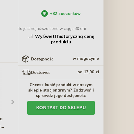
+
82
zoozonków
To jest najniższa cena w ciągu 30 dni
Wyświetl historyczną cenę
produktu
w magazynie
Dostępność
od 13,90 zł
Dostawa:
Chcesz kupić produkt w naszym
sklepie stacjonarnym? Zadzwoń i
sprawdź jego dostępność
KONTAKT DO SKLEPU
o
TRIXIE Ring kauczukowy
CARNILOVE DOG Snack
a
twardy 15cm
Crunchy Lamb Cranberry
m
200g
26,10 zł
12,80 zł