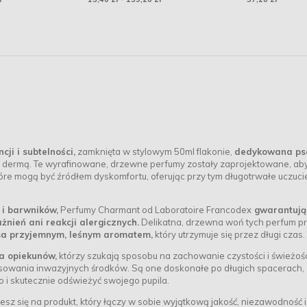
ązowy
i i subtelności,
zamknięta w stylowym 50ml flakonie,
dedykowana ps
ą dermą. Te wyrafinowane, drzewne perfumy zostały zaprojektowane, ab
óre mogą być źródłem dyskomfortu, oferując przy tym długotrwałe uczuci
 i barwników,
Perfumy Charmant od Laboratoire Francodex
gwarantują
nień ani reakcji alergicznych.
Delikatna, drzewna woń tych perfum p
sa przyjemnym, leśnym aromatem,
który utrzymuje się przez długi czas.
a opiekunów,
którzy szukają sposobu na zachowanie czystości i świeżoś
osowania inwazyjnych środków. Są one doskonałe po długich spacerach,
 i skutecznie odświeżyć swojego pupila.
 się na produkt, który łączy w sobie wyjątkową jakość, niezawodność i