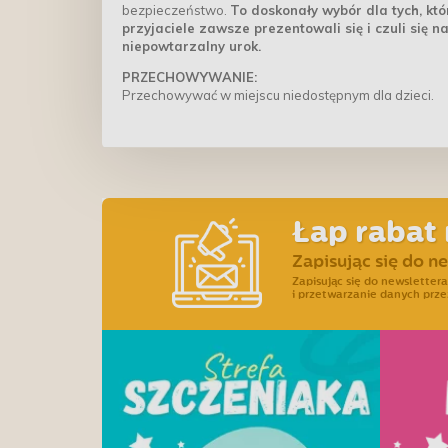
bezpieczeństwo.
To doskonały wybór dla tych, któ
przyjaciele zawsze prezentowali się i czuli się n
niepowtarzalny urok.
PRZECHOWYWANIE:
Przechowywać w miejscu niedostępnym dla dzieci.
Łap rabat 
Zapisując się do n
Zapisując się do newslette
i przetwarzanie danych prze