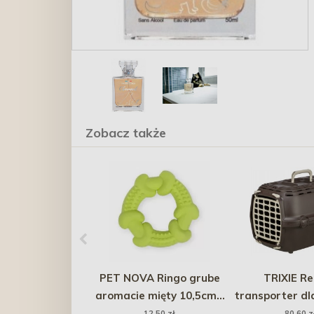
Zobacz także
PET NOVA Ringo grube
TRIXIE Re
aromacie mięty 10,5cm -
transporter dl
żółte
XS: 32 x 30 x
12,50 zł
80,60 z