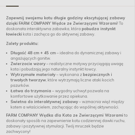
Zapewnij swojemu kotu długie godziny ekscytującej zabawy
dzięki
FARM COMPANY Wędce ze Zwierzęcymi Wzorami
! To
doskonała interaktywna zabawka, która
pobudza instynkt
łowiecki
kota i zachęca go do aktywnej zabawy.
Zalety produktu:
Długość 48 cm + 45 cm
– idealna do dynamicznej zabawy i
angażujących gonitw.
Zwierzocie wzory
– realistyczne motywy przyciągają uwagę
kota i pobudzają jego naturalny instynkt łowcy.
Wytrzymałe materiały
– wykonana z
bezpiecznych i
trwałych tworzyw
, które wytrzymają liczne ataki kocich
pazurków.
Łatwa do trzymania
– wygodny uchwyt pozwala na
komfortowe użytkowanie przez opiekuna.
Świetna do interaktywnej zabawy
– wzmacnia więź między
kotem a właścicielem, zachęcając do wspólnej aktywności.
FARM COMPANY Wędka dla Kota ze Zwierzęcymi Wzorami
to
doskonały sposób na zapewnienie kotu codziennej dawki ruchu,
zabawy i pozytywnej stymulacji. Twój mruczek będzie
zachwycony!