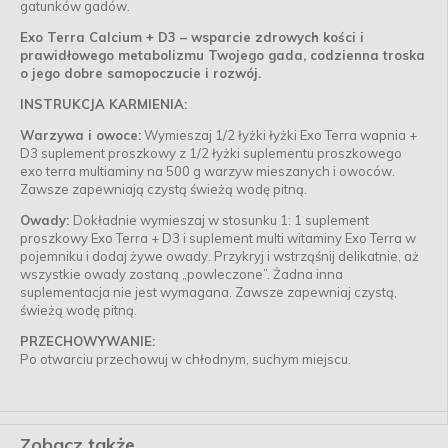
gatunków gadów.
Exo Terra Calcium + D3 – wsparcie zdrowych kości i
prawidłowego metabolizmu Twojego gada, codzienna troska
o jego dobre samopoczucie i rozwój.
INSTRUKCJA KARMIENIA:
Warzywa i owoce:
Wymieszaj 1/2 łyżki łyżki Exo Terra wapnia +
D3 suplement proszkowy z 1/2 łyżki suplementu proszkowego
exo terra multiaminy na 500 g warzyw mieszanych i owoców.
Zawsze zapewniają czystą świeżą wodę pitną.
Owady:
Dokładnie wymieszaj w stosunku 1: 1 suplement
proszkowy Exo Terra + D3 i suplement multi witaminy Exo Terra w
pojemniku i dodaj żywe owady. Przykryj i wstrząśnij delikatnie, aż
wszystkie owady zostaną „powleczone”. Żadna inna
suplementacja nie jest wymagana. Zawsze zapewniaj czystą,
świeżą wodę pitną.
PRZECHOWYWANIE:
Po otwarciu przechowuj w chłodnym, suchym miejscu.
Zobacz także