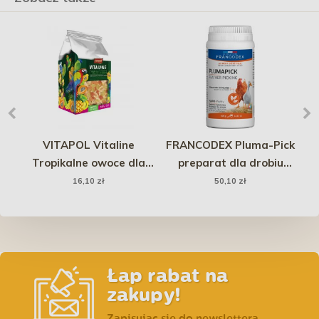
a
VITAPOL Vitaline
FRANCODEX Pluma-Pick
Tropikalne owoce dla
preparat dla drobiu
t
k
papug i ptaków
stymulujacy wzrost piór
16,10 zł
50,10 zł
egzotycznych 200 g
400g
Łap rabat na
zakupy!
Zapisując się do newslettera