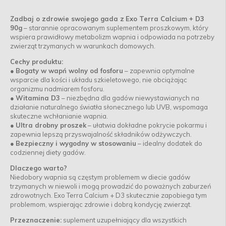
Zadbaj o zdrowie swojego gada z
Exo Terra Calcium + D3
90g
– starannie opracowanym suplementem proszkowym, który
wspiera prawidłowy metabolizm wapnia i odpowiada na potrzeby
zwierząt trzymanych w warunkach domowych.
Cechy produktu:
●
Bogaty w wapń wolny od fosforu
– zapewnia optymalne
wsparcie dla kości i układu szkieletowego, nie obciążając
organizmu nadmiarem fosforu.
●
Witamina D3
– niezbędna dla gadów niewystawianych na
działanie naturalnego światła słonecznego lub UVB, wspomaga
skuteczne wchłanianie wapnia.
●
Ultra drobny proszek
– ułatwia dokładne pokrycie pokarmu i
zapewnia lepszą przyswajalność składników odżywczych.
●
Bezpieczny i wygodny w stosowaniu
– idealny dodatek do
codziennej diety gadów.
Dlaczego warto?
Niedobory wapnia są częstym problemem w diecie gadów
trzymanych w niewoli i mogą prowadzić do poważnych zaburzeń
zdrowotnych. Exo Terra Calcium + D3 skutecznie zapobiega tym
problemom, wspierając zdrowie i dobrą kondycję zwierząt.
Przeznaczenie:
suplement uzupełniający dla wszystkich