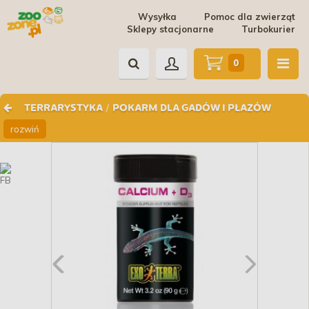
Wysyłka
Pomoc dla zwierząt
Sklepy stacjonarne
Turbokurier
0
/
TERRARYSTYKA
POKARM DLA GADÓW I PŁAZÓW
rozwiń