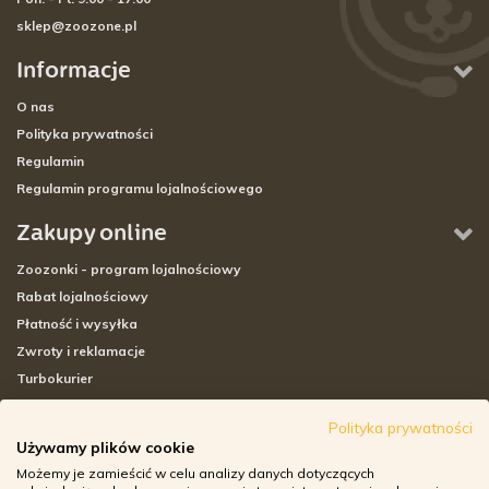
sklep@zoozone.pl
Informacje
O nas
Polityka prywatności
Regulamin
Regulamin programu lojalnościowego
Zakupy online
Zoozonki - program lojalnościowy
Rabat lojalnościowy
Płatność i wysyłka
Zwroty i reklamacje
Turbokurier
Sklepy stacjonarne
Polityka prywatności
Używamy plików cookie
Adresy sklepów stacjonarnych
Możemy je zamieścić w celu analizy danych dotyczących
Godziny otwarcia sklepów