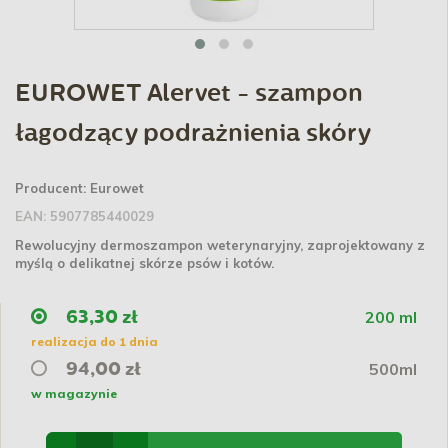
EUROWET Alervet - szampon
łagodzący podrażnienia skóry
Producent:
Eurowet
EAN:
5907785440029
Rewolucyjny dermoszampon weterynaryjny,
zaprojektowany z
myślą o delikatnej skórze psów i kotów.
200 ml
63,30 zł
realizacja do 1 dnia
500ml
94,00 zł
w magazynie