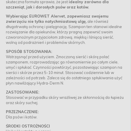
skuteczna formuła sprawia, że jest
idealny zarówno dla
szczeniąt, jak i dorosłych psów oraz kotów.
Wybierając EUROWET Alervet, zapewniasz swojemu
zwierzęciu nie tylko natychmiastową ulgę,
ale również
długotrwałą ochronę i pielęgnację. Szampon ten stanowi idealne
rozwiązanie dla opiekunów, którzy pragną zapewnić swoim
czworonożnym przyjaciołom zdrową, miękką i lśniącą sierść,
wolną od podrażnień i problemów skórnych.
SPOSÓB STOSOWANIA:
Wstrząsnąć przed użyciem. Zmoczoną sierść i skórę polać
szamponem, rozprowadzając go równomiernie po całym ciele,
umyć i spłukać. Czynności powtórzyć, pozostawiając szampon na
sierści i skórze przez 5-10 minut. Stosować codziennie lub w
zależności od potrzeb. Zaleca się do ostatniego spłukiwania użyć
płyn nawilżający Hydra-Derm N.
ZASTOSOWANIE:
Stosować w przypadku skóry wrażliwej ze skłonnością do łupieżu
oraz skóry suchej.
PRZEZNACZENIE:
Dla psów i kotów.
ŚRODKI OSTROŻNOŚCI