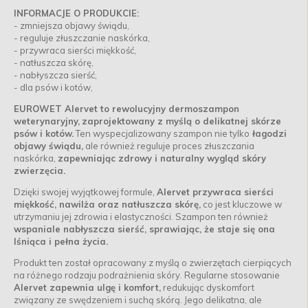
INFORMACJE O PRODUKCIE:
- zmniejsza objawy świądu,
- reguluje złuszczanie naskórka,
- przywraca sierści miękkość,
- natłuszcza skórę,
- nabłyszcza sierść,
- dla psów i kotów,
EUROWET Alervet to rewolucyjny dermoszampon
weterynaryjny,
zaprojektowany z myślą o delikatnej skórze
psów i kotów.
Ten wyspecjalizowany szampon nie tylko
łagodzi
objawy świądu,
ale również reguluje proces złuszczania
naskórka,
zapewniając zdrowy i naturalny wygląd skóry
zwierzęcia.
Dzięki swojej wyjątkowej formule,
Alervet przywraca sierści
miękkość, nawilża oraz natłuszcza skórę,
co jest kluczowe w
utrzymaniu jej zdrowia i elastyczności. Szampon ten również
wspaniale nabłyszcza sierść, sprawiając, że staje się ona
lśniąca i pełna życia.
Produkt ten został opracowany z myślą o zwierzętach cierpiących
na różnego rodzaju podrażnienia skóry. Regularne stosowanie
Alervet zapewnia ulgę i komfort,
redukując dyskomfort
związany ze swędzeniem i suchą skórą. Jego delikatna, ale