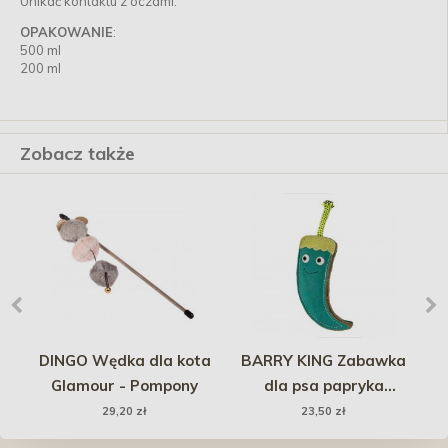
Unikać kontaktu z oczami.
OPAKOWANIE
:
500 ml
200 ml
Zobacz także
DINGO Wędka dla kota
BARRY KING Zabawka
W
la
Glamour - Pompony
dla psa papryka
ca,
skórzana
29,20 zł
23,50 zł