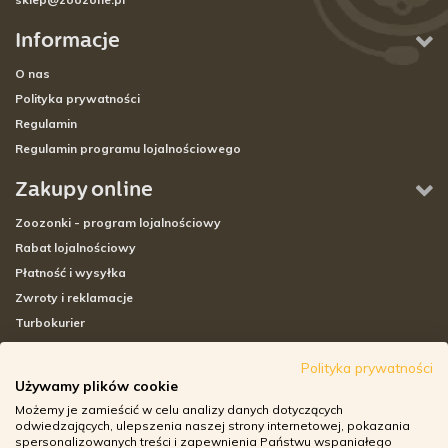
Informacje
O nas
Polityka prywatności
Regulamin
Regulamin programu lojalnościowego
Zakupy online
Zoozonki - program lojalnościowy
Rabat lojalnościowy
Płatność i wysyłka
Zwroty i reklamacje
Turbokurier
Sklepy stacjonarne
Polityka prywatności
Używamy plików cookie
Adresy sklepów stacjonarnych
Możemy je zamieścić w celu analizy danych dotyczących
Godziny otwarcia sklepów
odwiedzających, ulepszenia naszej strony internetowej, pokazania
spersonalizowanych treści i zapewnienia Państwu wspaniałego
Aplikacja zoozone.pl