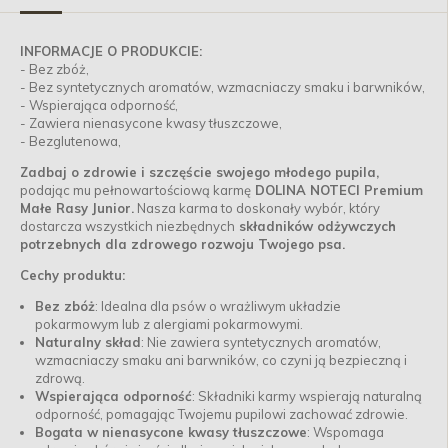
INFORMACJE O PRODUKCIE:
- Bez zbóż,
- Bez syntetycznych aromatów, wzmacniaczy smaku i barwników,
- Wspierająca odporność,
- Zawiera nienasycone kwasy tłuszczowe,
- Bezglutenowa,
Zadbaj o zdrowie i szczęście swojego młodego pupila,
podając mu pełnowartościową karmę
DOLINA NOTECI Premium
Małe Rasy Junior.
Nasza karma to doskonały wybór, który
dostarcza wszystkich niezbędnych
składników odżywczych
potrzebnych dla zdrowego rozwoju Twojego psa.
Cechy produktu:
Bez zbóż
: Idealna dla psów o wrażliwym układzie
pokarmowym lub z alergiami pokarmowymi.
Naturalny skład
: Nie zawiera syntetycznych aromatów,
wzmacniaczy smaku ani barwników, co czyni ją bezpieczną i
zdrową.
Wspierająca odporność
: Składniki karmy wspierają naturalną
odporność, pomagając Twojemu pupilowi zachować zdrowie.
Bogata w nienasycone kwasy tłuszczowe
: Wspomaga