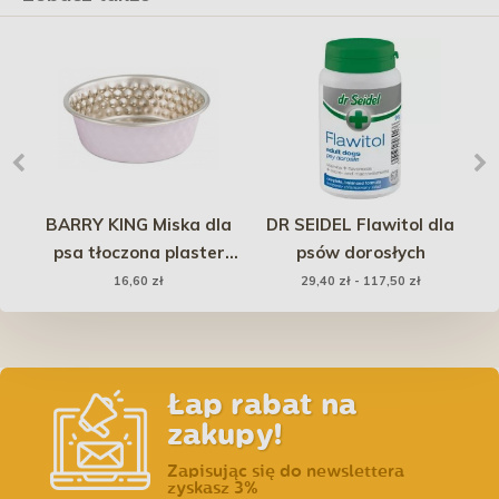
 do
BARRY KING Miska dla
DR SEIDEL Flawitol dla
psa tłoczona plaster
psów dorosłych
p
miodu ze stali
16,60 zł
29,40 zł - 117,50 zł
nierdzewnej 470 ml -
fioletowa
Łap rabat na
zakupy!
Zapisując się do newslettera
zyskasz 3%