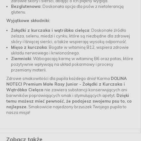
zdrowie skóry i sierści, dbając o ich piękny wygląd.
Bezglutenowa
: Doskonała opcja dla psów z nietolerancją
glutenu.
Wyjątkowe składniki:
Żołądki z kurczaka i wątróbka cielęca
: Doskonałe źródło
żelaza, selenu, miedzi i cynku, które są niezbędne dla zdrowej
skóry i lśniącej sierści, a także wspierają wysoką odporność.
Mięso z kurczaka
: Bogate w witaminę B12, wspiera zdrowie
układu nerwowego i krwionośnego.
Ziemniaki
: Wzbogacają karmę w witaminę B6 oraz potas, które
pozytywnie wpływają na układ pokarmowy i procesy
przemiany materii.
Zdrowe smakowitości dla pupila każdego dnia! Karma
DOLINA
NOTECI Premium Małe Rasy Junior - Żołądki z Kurczaka i
Wątróbka Cielęca
nie zawiera substancji konserwujących ani
barwników poprawiających smak i stymulujących apetyt.
Dzięki
temu możesz mieć pewność, że podajesz swojemu psu to, co
najlepsze.
Smakowicie najedzony brzuszek Twojego pupila to
nasza misja!
Zobacz także