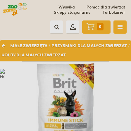
Wysyłka
Pomoc dla zwierząt
Sklepy stacjonarne
Turbokurier
0
/
/
MAŁE ZWIERZĘTA
PRZYSMAKI DLA MAŁYCH ZWIERZĄT
KOLBY DLA MAŁYCH ZWIERZĄT