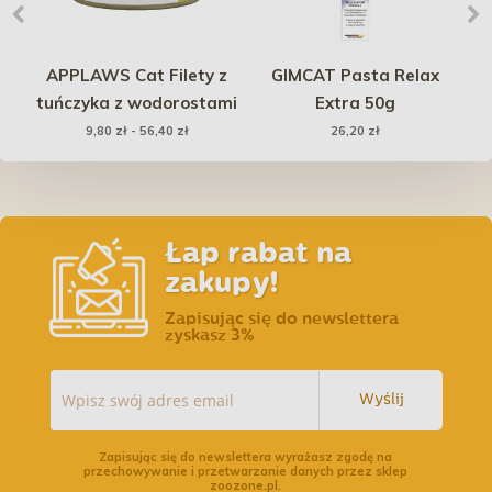
APPLAWS Cat Filety z
GIMCAT Pasta Relax
e
tuńczyka z wodorostami
Extra 50g
9,80 zł - 56,40 zł
26,20 zł
Łap rabat na
zakupy!
Zapisując się do newslettera
zyskasz 3%
Wyślij
Zapisując się do newslettera wyrażasz zgodę na
przechowywanie i przetwarzanie danych przez sklep
zoozone.pl.