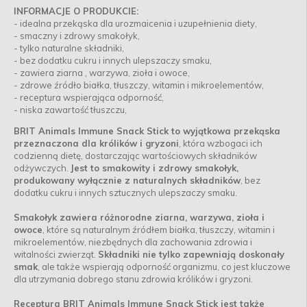
INFORMACJE O PRODUKCIE:
- idealna przekąska dla urozmaicenia i uzupełnienia diety,
- smaczny i zdrowy smakołyk,
- tylko naturalne składniki,
- bez dodatku cukru i innych ulepszaczy smaku,
- zawiera ziarna , warzywa, zioła i owoce,
- zdrowe źródło białka, tłuszczy, witamin i mikroelementów,
- receptura wspierająca odporność,
- niska zawartość tłuszczu,
BRIT Animals Immune Snack Stick to wyjątkowa przekąska
przeznaczona dla królików i gryzoni
, która wzbogaci ich
codzienną dietę, dostarczając wartościowych składników
odżywczych.
Jest to smakowity i zdrowy smakołyk,
produkowany wyłącznie z naturalnych składników
, bez
dodatku cukru i innych sztucznych ulepszaczy smaku.
Smakołyk zawiera różnorodne ziarna, warzywa, zioła i
owoce
, które są naturalnym źródłem białka, tłuszczy, witamin i
mikroelementów, niezbędnych dla zachowania zdrowia i
witalności zwierząt.
Składniki nie tylko zapewniają doskonały
smak
, ale także wspierają odporność organizmu, co jest kluczowe
dla utrzymania dobrego stanu zdrowia królików i gryzoni.
Receptura BRIT Animals Immune Snack Stick jest także