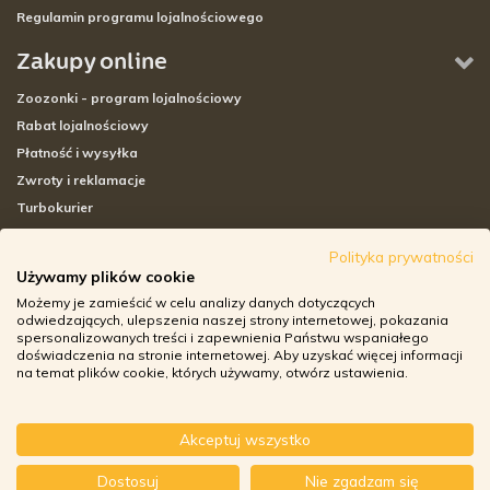
Regulamin programu lojalnościowego
Zakupy online
Zoozonki - program lojalnościowy
Rabat lojalnościowy
Płatność i wysyłka
Zwroty i reklamacje
Turbokurier
Sklepy stacjonarne
Polityka prywatności
Używamy plików cookie
Adresy sklepów stacjonarnych
Możemy je zamieścić w celu analizy danych dotyczących
Godziny otwarcia sklepów
odwiedzających, ulepszenia naszej strony internetowej, pokazania
spersonalizowanych treści i zapewnienia Państwu wspaniałego
Aplikacja zoozone.pl
doświadczenia na stronie internetowej. Aby uzyskać więcej informacji
Zwroty i reklamacje
na temat plików cookie, których używamy, otwórz ustawienia.
Akceptuj wszystko
© ZOOZONE.PL 2018
-
+
Dostosuj
Nie zgadzam się
DO KOSZYKA