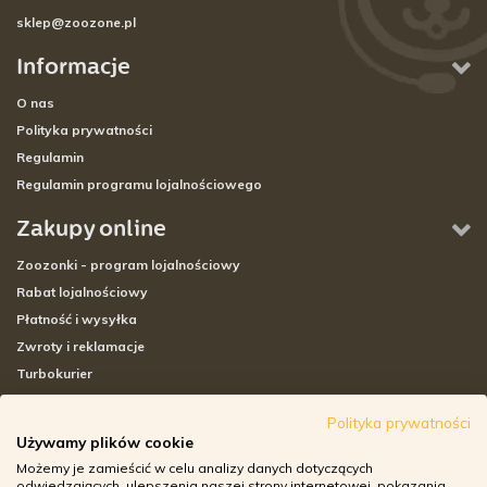
sklep@zoozone.pl
Informacje
O nas
Polityka prywatności
Regulamin
Regulamin programu lojalnościowego
Zakupy online
Zoozonki - program lojalnościowy
Rabat lojalnościowy
Płatność i wysyłka
Zwroty i reklamacje
Turbokurier
Sklepy stacjonarne
Polityka prywatności
Używamy plików cookie
Adresy sklepów stacjonarnych
Możemy je zamieścić w celu analizy danych dotyczących
Godziny otwarcia sklepów
odwiedzających, ulepszenia naszej strony internetowej, pokazania