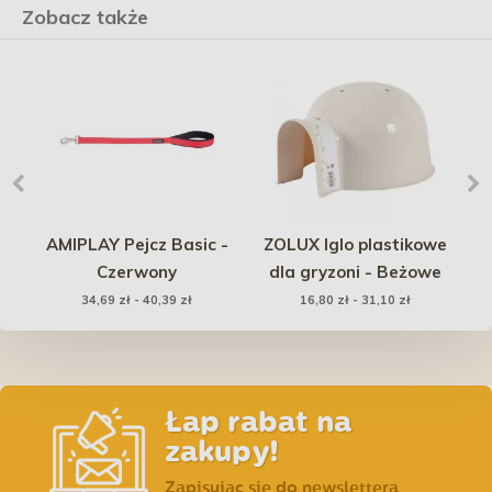
Zobacz także
AMIPLAY Pejcz Basic -
ZOLUX Iglo plastikowe
i
Czerwony
dla gryzoni - Beżowe
i
34,69 zł - 40,39 zł
16,80 zł - 31,10 zł
Łap rabat na
zakupy!
Zapisując się do newslettera