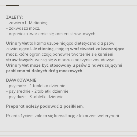
ZALETY:
- zawiera L-Metioninę,
- zakwasza mocz,
- ogranicza tworzenie się kamieni struwitowych,
UrinaryMet
to karma uzupełniająca dietetyczna dla psów
zawierająca
L-Metioninę,
mającą
właściwości zakwaszające
mocz
, które ograniczają ponowne tworzenie się
kamieni
struwitowych
tworzą się w moczu o odczynie zasadowym.
UrinaryMet może być stosowany u psów z nawracającymi
problemami dolnych dróg moczowych.
DAWKOWANIE:
- psy małe - 1 tabletka dziennie
- psy średnie - 2 tabletki dziennie
- psy duże - 3 tabletki dziennie
Preparat należy podawać z posiłkiem.
Przed użyciem zaleca się konsultację z lekarzem weterynarii.